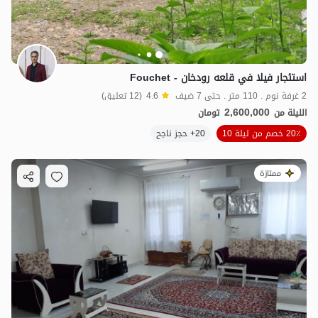
استئجار فيلا في قلعه رودخان - Fouchet
2 غرفة نوم . 110 متر . حتى 7 ضيف
4.6
(12 تعليق)
2,600,000
الليلة من
تومان
20٪ خصم من ليلة 10
20+ حجز ناجح
ممتازة