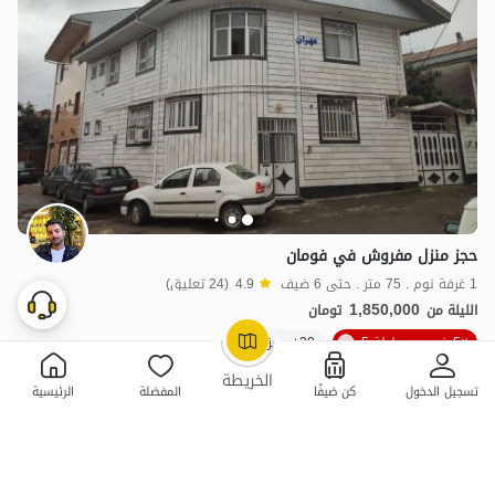
حجز منزل مفروش في فومان
1 غرفة نوم . 75 متر . حتى 6 ضيف
4.9
(24 تعليق)
1,850,000
الليلة من
تومان
5٪ خصم من ليلة 5
20+ حجز ناجح
OpenStreetMap
©
الخريطة
تسجيل الدخول
كن ضيفًا
المفضلة
الرئيسية
ممتازة