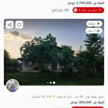
2,700,000
الليلة من
تومان
5٪ خصم من ليلة 6
20+ حجز ناجح
ممتازة
2 سكن
بدون غرفة نوم . 60 متر . حتى 6 ضيف
4.6
(13 تعليق)
800,000
الليلة من
تومان