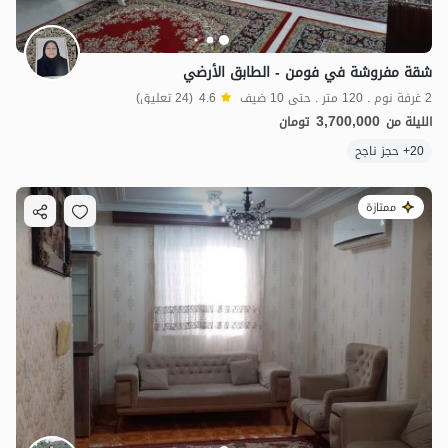
شقة مفروشة في فومن - الطابق الأرضي
2 غرفة نوم . 120 متر . حتى 10 ضيف
4.6
(24 تعليق)
3,700,000
الليلة من
تومان
20+ حجز ناجح
ممتازة