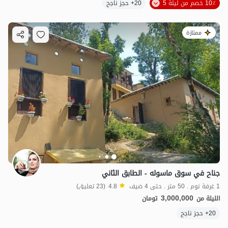
10٪ خصم من ليلة 5
20+ حجز ناجح
ممتازة
جناح في سوق ماسوله - الطابق الثاني
1 غرفة نوم . 50 متر . حتى 4 ضيف
4.8
(23 تعليق)
3,000,000
الليلة من
تومان
20+ حجز ناجح