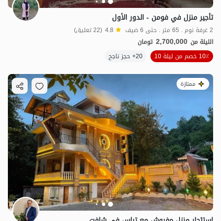
تأجير منزل في فومن - الدور الأول
2 غرفة نوم . 65 متر . حتى 6 ضيف
4.8
(22 تعليق)
2,700,000
الليلة من
تومان
10٪ خصم من ليلة 10
20+ حجز ناجح
ممتازة
استئجار منزل مفروش مع تراس في شافت