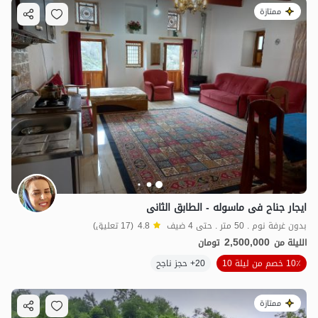
ممتازة
ایجار جناح فی ماسوله - الطابق الثانی
بدون غرفة نوم . 50 متر . حتى 4 ضيف
4.8
(17 تعليق)
2,500,000
الليلة من
تومان
10٪ خصم من ليلة 10
20+ حجز ناجح
ممتازة