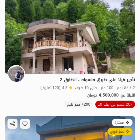
تأجير فيلا على طريق ماسوله - الطابق 2
2 غرفة نوم . 100 متر . حتى 10 ضيف
4.8
(120 تعليق)
4,500,000
الليلة من
تومان
20٪ خصم من ليلة 10
200+ حجز ناجح
ممتازة
حجز فوري