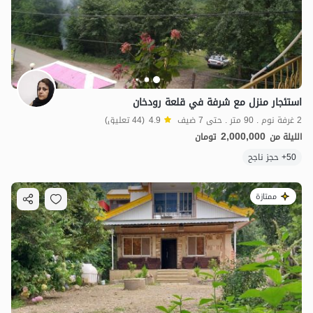
استئجار منزل مع شرفة في قلعة رودخان
2 غرفة نوم . 90 متر . حتى 7 ضيف
4.9
(44 تعليق)
2,000,000
الليلة من
تومان
50+ حجز ناجح
ممتازة
1.5
مليون ت
5
4.29
مليون ت
5