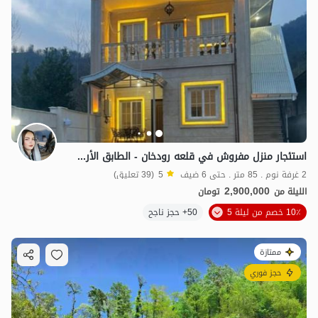
استئجار منزل مفروش في قلعه رودخان - الطابق الأرضي
2 غرفة نوم . 85 متر . حتى 6 ضيف
5
(39 تعليق)
2,900,000
الليلة من
تومان
10٪ خصم من ليلة 5
50+ حجز ناجح
ممتازة
حجز فوري