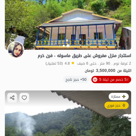
استئجار منزل مفروش على طريق ماسوله - فرن خرم
2 غرفة نوم . 90 متر . حتى 6 ضيف
4.8
(53 تعليق)
3,500,000
الليلة من
تومان
5٪ خصم من ليلة 5
50+ حجز ناجح
ممتازة
حجز فوري