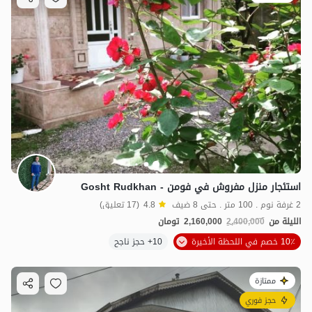
استئجار منزل مفروش في فومن - Gosht Rudkhan
2 غرفة نوم . 100 متر . حتى 8 ضيف
4.8
(17 تعليق)
الليلة من
2,400,000
2,160,000
تومان
10٪ خصم في اللحظة الأخيرة
10+ حجز ناجح
ممتازة
حجز فوري