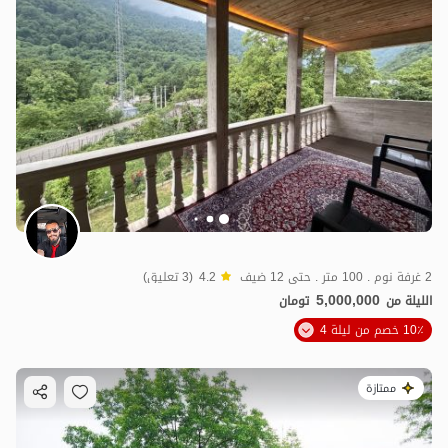
2 غرفة نوم . 100 متر . حتى 12 ضيف
4.2
(3 تعليق)
5,000,000
الليلة من
تومان
10٪ خصم من ليلة 4
ممتازة