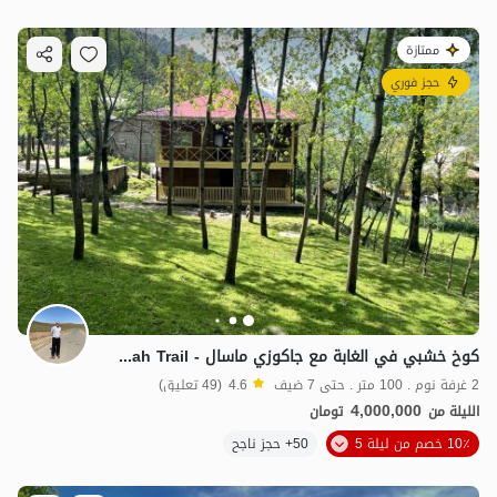
ممتازة
حجز فوري
كوخ خشبي في الغابة مع جاكوزي ماسال - Olsbulangah Trail
2 غرفة نوم . 100 متر . حتى 7 ضيف
4.6
(49 تعليق)
4,000,000
الليلة من
تومان
10٪ خصم من ليلة 5
50+ حجز ناجح