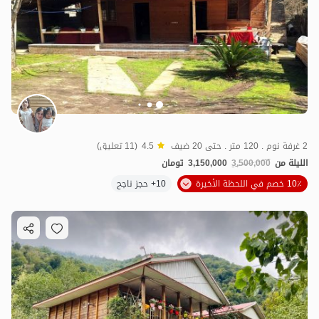
2 غرفة نوم . 120 متر . حتى 20 ضيف
4.5
(11 تعليق)
الليلة من
3,500,000
3,150,000
تومان
10٪ خصم في اللحظة الأخيرة
10+ حجز ناجح