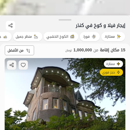
إيجار فيلا و كوخ في کنذر
ممتازة.
فورا.
الكوخ الخشبي
منظر جميل
ج
15 مكان إقامة
من
1,000,000
من الأفضل
تومان
ممتازة
حجز فوري