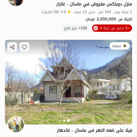
منزل دوبلكس مفروش في ماسال - غانزار
2 غرفة نوم . 160 متر . حتى 10 ضيف
4.9
(59 تعليق)
2,650,000
الليلة من
تومان
5٪ خصم من ليلة 4
100+ حجز ناجح
ممتازة
فیلا علی ضفه النهر فی ماسال - غاندهار