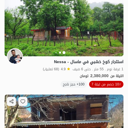
استئجار كوخ خشبي في ماسال - Nessa
1 غرفة نوم . 55 متر . حتى 6 ضيف
4.9
(68 تعليق)
2,380,000
الليلة من
تومان
10٪ خصم من ليلة 7
100+ حجز ناجح