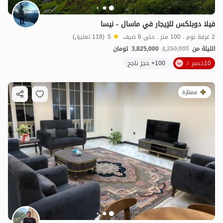
فيلا دوبلكس للإيجار في ماسال - نيسا
2 غرفة نوم . 100 متر . حتى 6 ضيف
5
(118 تعليق)
الليلة من
4,250,000
3,825,000
تومان
10خصم ٪
100+ حجز ناجح
ممتازة