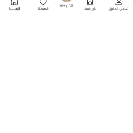
OpenStreetMap
©
الخريطة
تسجيل الدخول
كن ضيفًا
المفضلة
الرئيسية
فیلا غابه دوبلکس للایجار فی ماسال - نسا
2 غرفة نوم . 100 متر . حتى 10 ضيف
4.8
(27 تعليق)
1,000,000
الليلة من
تومان
10٪ خصم من ليلة 3
20+ حجز ناجح