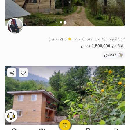
2 غرفة نوم . 75 متر . حتى 8 ضيف
5
(2 تعليق)
1,500,000
الليلة من
تومان
اقتصادي