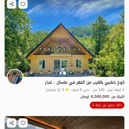
كوخ خشبي بالقرب من النهر في ماسال - غنذر
2 غرفة نوم . 130 متر . حتى 6 ضيف
5
(1 تعليق)
6,500,000
الليلة من
تومان
10٪ خصم من ليلة 2