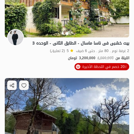
بیت خشبی فی ناسا ماسال - الطابق الثانی - الوحده 3
2 غرفة نوم . 80 متر . حتى 6 ضيف
5
(2 تعليق)
الليلة من
4,000,000
3,200,000
تومان
20٪ خصم في اللحظة الأخيرة