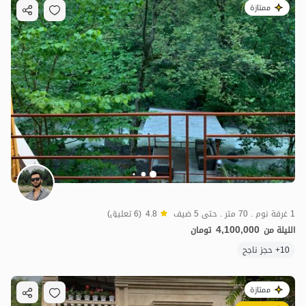
ممتازة
1 غرفة نوم . 70 متر . حتى 5 ضيف
4.8
(6 تعليق)
4,100,000
الليلة من
تومان
10+ حجز ناجح
ممتازة