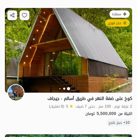
ممتازة
حجز فوري
كوخ على ضفة النهر في طريق أسالم - جيجاف
2 غرفة نوم . 100 متر . حتى 7 ضيف
5
(8 تعليق)
5,500,000
الليلة من
تومان
10+ حجز ناجح