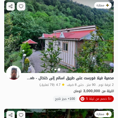
ممتازة
محمية فيلا فورست على طريق اسالم إلى خلخال - Gijab
2 غرفة نوم . 90 متر . حتى 8 ضيف
4.7
(79 تعليق)
3,000,000
الليلة من
تومان
5٪ خصم من ليلة 5
100+ حجز ناجح
ممتازة