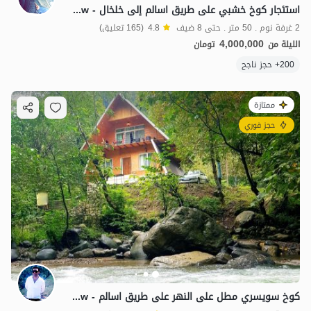
استئجار كوخ خشبي على طريق اسالم إلى خلخال - Gijaw
2 غرفة نوم . 50 متر . حتى 8 ضيف
4.8
(165 تعليق)
4,000,000
الليلة من
تومان
200+ حجز ناجح
ممتازة
حجز فوري
كوخ سويسري مطل على النهر على طريق اسالم - Gijaw