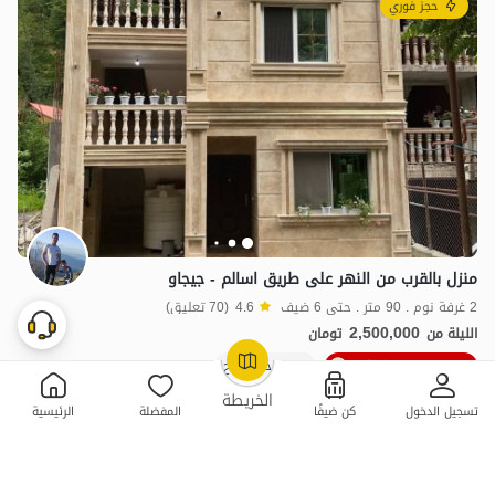
حجز فوري
منزل بالقرب من النهر على طريق اسالم - جيجاو
2 غرفة نوم . 90 متر . حتى 6 ضيف
4.6
(70 تعليق)
2,500,000
الليلة من
تومان
10٪ خصم من ليلة 4
100+ حجز ناجح
OpenStreetMap
©
الخريطة
تسجيل الدخول
كن ضيفًا
المفضلة
الرئيسية
ممتازة