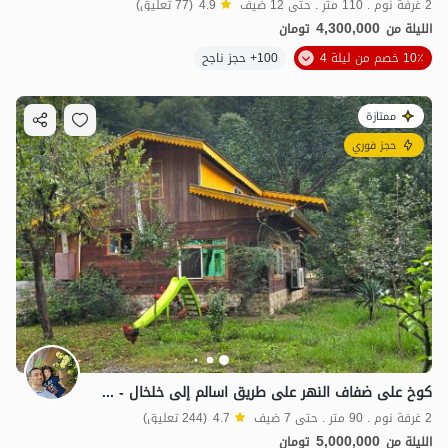
2 غرفة نوم . 110 متر . حتى 12 ضيف
4.9
(77 تعليق)
4,300,000
الليلة من
تومان
10٪ خصم من ليلة 4
100+ حجز ناجح
ممتازة
حجز فوري
كوخ على ضفاف النهر على طريق اسالم إلى خلخال - Gijaw
2 غرفة نوم . 90 متر . حتى 7 ضيف
4.7
(244 تعليق)
5,000,000
الليلة من
تومان