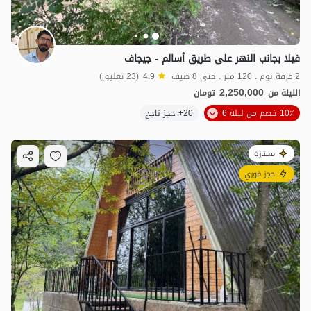
فيلا بجانب النهر على طريق أسالم - جيجاف
2 غرفة نوم . 120 متر . حتى 8 ضيف
4.9
(23 تعليق)
2,250,000
الليلة من
تومان
10٪ خصم من ليلة 6
20+ حجز ناجح
ممتازة
حجز فوري