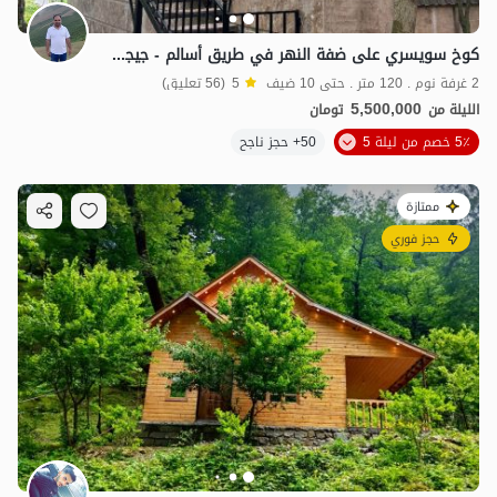
كوخ سويسري على ضفة النهر في طريق أسالم - جيجاف
2 غرفة نوم . 120 متر . حتى 10 ضيف
5
(56 تعليق)
5,500,000
الليلة من
تومان
5٪ خصم من ليلة 5
50+ حجز ناجح
ممتازة
حجز فوري