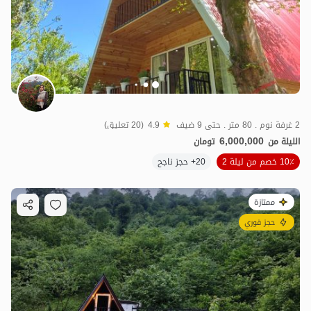
2 غرفة نوم . 80 متر . حتى 9 ضيف
4.9
(20 تعليق)
6,000,000
الليلة من
تومان
10٪ خصم من ليلة 2
20+ حجز ناجح
ممتازة
حجز فوري
7.5
مليون ت
4.8