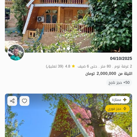
04/10/2025
2 غرفة نوم . 80 متر . حتى 6 ضيف
4.8
(39 تعليق)
2,000,000
الليلة من
تومان
50+ حجز ناجح
ممتازة
حجز فوري