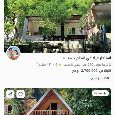
استئجار فيلا في اسالم - Gijaw
2 غرفة نوم . 120 متر . حتى 8 ضيف
4.9
(43 تعليق)
3,700,000
الليلة من
تومان
50+ حجز ناجح
ممتازة