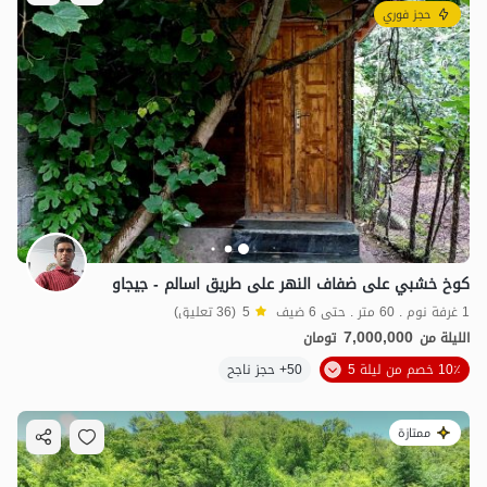
حجز فوري
كوخ خشبي على ضفاف النهر على طريق اسالم - جيجاو
1 غرفة نوم . 60 متر . حتى 6 ضيف
5
(36 تعليق)
7,000,000
الليلة من
تومان
10٪ خصم من ليلة 5
50+ حجز ناجح
ممتازة