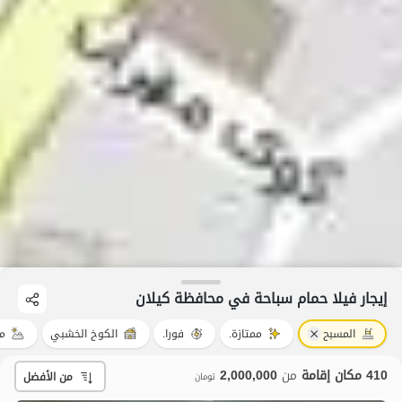
إيجار فيلا حمام سباحة في محافظة کیلان
المسبح
ممتازة.
فورا.
الكوخ الخشبي
من
410 مكان إقامة
من
2,000,000
من الأفضل
تومان