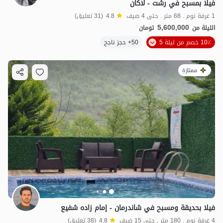
فيلا بمسبح في رشت - لاكان
1 غرفة نوم . 68 متر . حتى 4 ضيف
4.8
(31 تعليق)
5,600,000
الليلة من
تومان
10٪ خصم من ليلة 5
50+ حجز ناجح
ممتازة
فيلا بحديقة ومسبح في شاندرمان - إمام زاده شفيع
4 غرفة نوم . 180 متر . حتى 15 ضيف
4.8
(38 تعليق)