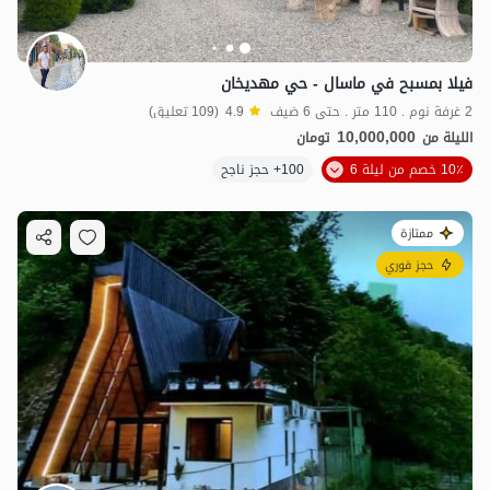
فيلا بمسبح في ماسال - حي مهديخان
2 غرفة نوم . 110 متر . حتى 6 ضيف
4.9
(109 تعليق)
10,000,000
الليلة من
تومان
10٪ خصم من ليلة 6
100+ حجز ناجح
ممتازة
حجز فوري