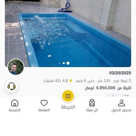
03/20/2025
2 غرفة نوم . 110 متر . حتى 6 ضيف
4.8
(41 تعليق)
4,950,000
الليلة من
تومان
50+ حجز ناجح
OpenStreetMap
©
الخريطة
تسجيل الدخول
كن ضيفًا
المفضلة
الرئيسية
ممتازة
حجز فوري