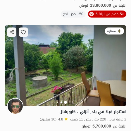
13,800,000
الليلة من
تومان
5٪ خصم من ليلة 6
50+ حجز ناجح
ممتازة
استئجار فيلا في بندر أنزلي - كابورشال
2 غرفة نوم . 220 متر . حتى 11 ضيف
4.8
(36 تعليق)
5,700,000
الليلة من
تومان