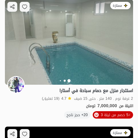
ممتازة
استئجار منزل مع حمام سباحة في أستارا
2 غرفة نوم . 140 متر . حتى 15 ضيف
4.7
(19 تعليق)
7,000,000
الليلة من
تومان
5٪ خصم من ليلة 3
20+ حجز ناجح
ممتازة