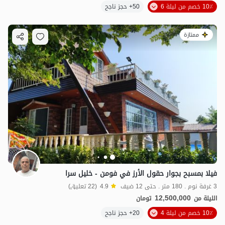
10٪ خصم من ليلة 6
50+ حجز ناجح
ممتازة
فيلا بمسبح بجوار حقول الأرز في فومن - خليل سرا
3 غرفة نوم . 180 متر . حتى 12 ضيف
4.9
(22 تعليق)
12,500,000
الليلة من
تومان
10٪ خصم من ليلة 4
20+ حجز ناجح