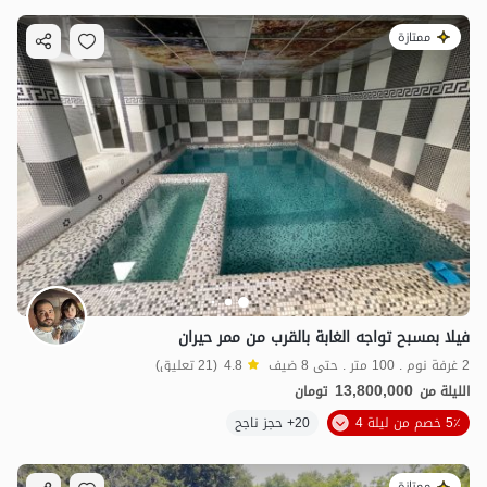
ممتازة
فيلا بمسبح تواجه الغابة بالقرب من ممر حيران
2 غرفة نوم . 100 متر . حتى 8 ضيف
4.8
(21 تعليق)
13,800,000
الليلة من
تومان
5٪ خصم من ليلة 4
20+ حجز ناجح
ممتازة