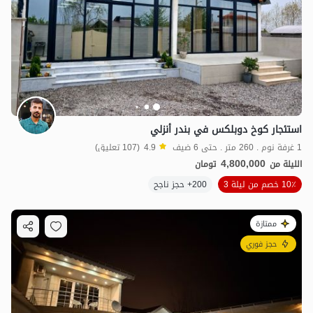
استئجار كوخ دوبلكس في بندر أنزلي
1 غرفة نوم . 260 متر . حتى 6 ضيف
4.9
(107 تعليق)
4,800,000
الليلة من
تومان
10٪ خصم من ليلة 3
200+ حجز ناجح
ممتازة
حجز فوري