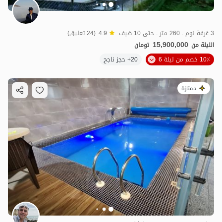
3 غرفة نوم . 260 متر . حتى 10 ضيف
4.9
(24 تعليق)
15,900,000
الليلة من
تومان
10٪ خصم من ليلة 6
20+ حجز ناجح
ممتازة