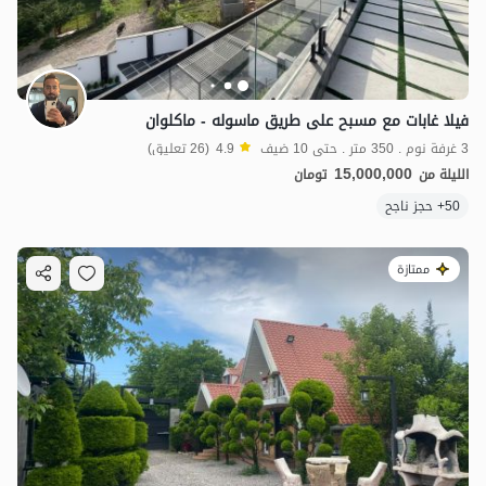
8
مليون ت
4.7
فيلا غابات مع مسبح على طريق ماسوله - ماكلوان
7.9
مليون ت
4.9
3 غرفة نوم . 350 متر . حتى 10 ضيف
4.9
(26 تعليق)
15,000,000
الليلة من
تومان
50+ حجز ناجح
ممتازة