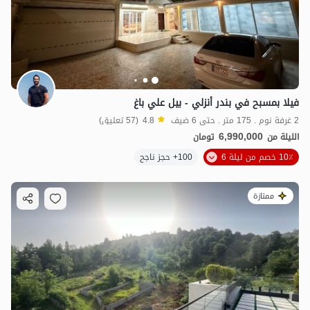
فيلا بمسبح في بندر أنزلي - بيل علي باغ
2 غرفة نوم . 175 متر . حتى 6 ضيف
4.8
(57 تعليق)
6,990,000
الليلة من
تومان
7
مليون ت
4.7
10٪ خصم من ليلة 6
100+ حجز ناجح
ممتازة