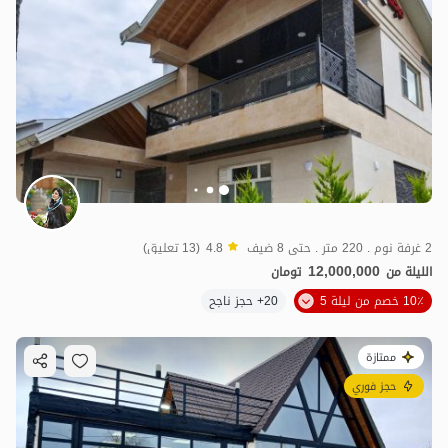
2 غرفة نوم . 220 متر . حتى 8 ضيف
4.8
(13 تعليق)
12,000,000
الليلة من
تومان
10٪ خصم من ليلة 5
20+ حجز ناجح
ممتازة
حجز فوري