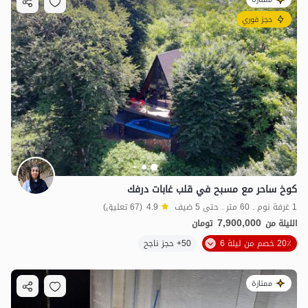
حجز فوري
كوخ ساحر مع مسبح في قلب غابات درفك
1 غرفة نوم . 60 متر . حتى 5 ضيف
4.9
(67 تعليق)
7,900,000
الليلة من
تومان
20٪ خصم من ليلة 6
50+ حجز ناجح
ممتازة