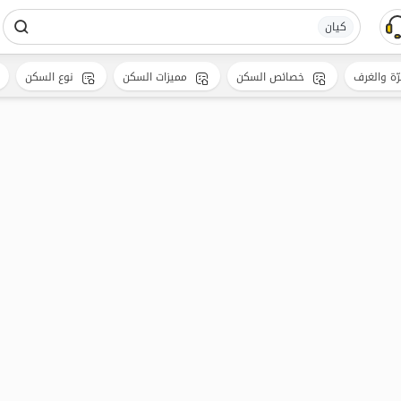
کیان
رّة والغرف
خصائص السكن
مميزات السكن
نوع السكن