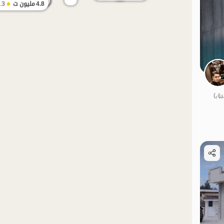
4.8
مليون ت
.3
الموقع على الخريطة
الموقع على ال
ات نواز
منظر جميل