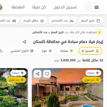
تسجيل الدخول
كن ضيفًا
المفضلة
تاريخ السفر
عدد الأشخاص
نطاق الإيجار
عدد الأس
لمشاهدة نتائج أكثر دقة، حدد
تاريخ السفر
و
عدد الأشخاص
إيجار فيلا حمام سباحة في محافظة کلستان
المسبح
ممتازة.
فورا.
الكوخ الخشبي
32 مكان إقامة
من
3,600,000
تومان
ممتازة
ممتازة
حجز فوري
حجز فوري