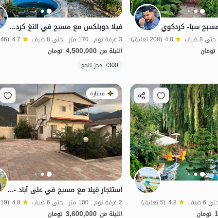
مسبح سبا- كردكوي
فيلا دوبلكس مع مسبح في النغ كردكوي - ياسمين
4.8
(208 تعليق)
3 غرفة نوم . 170 متر . حتى 8 ضيف
4.7
(146 تعليق)
4,500,000
تومان
الليلة من
تومان
300+ حجز ناجح
مطهر
ممتازة
استئجار فيلا مع مسبح في علی آباد - محمد آباد كاتول
4.8
(5 تعليق)
2 غرفة نوم . 100 متر . حتى 6 ضيف
4.8
(19 تعليق)
3,600,000
تومان
الليلة من
تومان