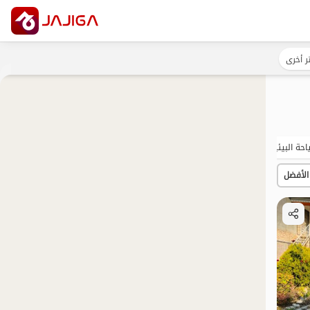
ر أخرى
احة البيئية
الساحة
بات نواز
البنغلو
مضيافة
الأفضل