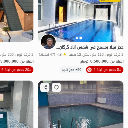
حجز فيلا بمسبح في شمس آباد گرگان - 2 غرف نوم
2 غرفة نوم . 110 متر . حتى 12 ضيف
4.8
(47 تعليق)
2 غرفة نوم . 200 متر . حتى 12 ضيف
13,000,000
8,500,000
الليلة من
تومان
الليلة من
الموقع على الخريطة
5٪ خصم من ليلة 4
50+ حجز ناجح
20٪ خصم من ليلة 6