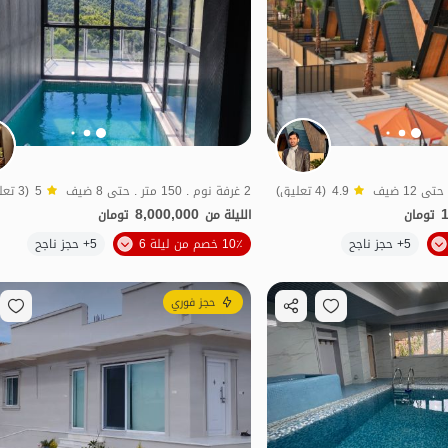
4.9
(4 تعليق)
2 غرفة نوم . 150 متر . حتى 8 ضيف
5
(3 تعليق)
8,000,000
تومان
الليلة من
تومان
5+ حجز ناجح
10٪ خصم من ليلة 6
5+ حجز ناجح
منظر جميل
الفخامة والرفاهية
ب
حجز فوري