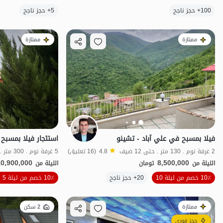
100+ حجز ناجح
5+ حجز ناجح
منظر جميل
ممتازة
ممتازة
فيلا بمسبح في علي آباد - تشينو
2 غرفة نوم . 130 متر . حتى 12 ضيف
4.8
(16 تعليق)
5 غرفة نوم . 300 متر . حتى 18 ضيف
10,900,000
8,500,000
الليلة من
تومان
الليلة من
10٪ خصم من ليلة 10
20+ حجز ناجح
10٪ خصم من ليلة 5
منظر جميل
ممتازة
2 سكن
حجز فوري