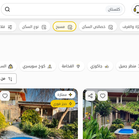
کلستان
رّة والغرف
خصائص السكن
مسبح
نوع السكن
فلات
منظر جميل
جاكوزي
الفخامة
كوخ سويسري
السي
من 
ممتازة
حجز فوري