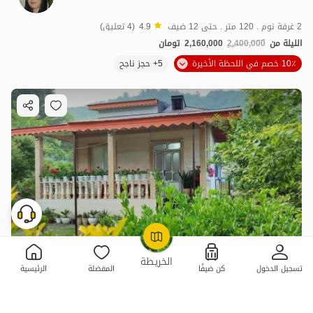
2 غرفة نوم . 120 متر . حتى 12 ضيف
4.9
(4 تعليق)
الليلة من
2,400,000
2,160,000
تومان
10٪ خصم في اللحظة الأخيرة
5+ حجز ناجح
OpenStreetMap
©
الخريطة
تسجيل الدخول
كن ضيفًا
المفضلة
الرئيسية