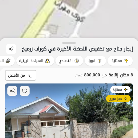
إيجار جناح مع تخفيض اللحظة الأخيرة في کوراب زرمیخ
ممتازة.
فورا.
اقتصادي
السياحة البيئية
الس
8 مكان إقامة
من
800,000
من الأفضل
تومان
ممتازة
حجز فوري