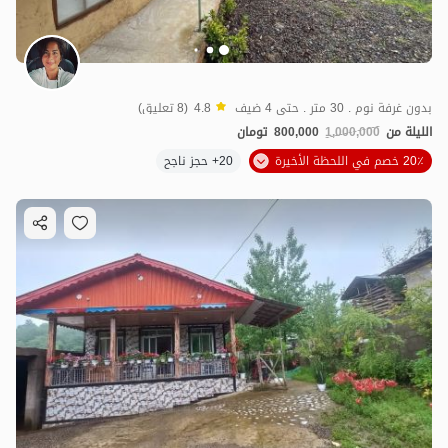
بدون غرفة نوم . 30 متر . حتى 4 ضيف
4.8
(8 تعليق)
الليلة من
1,000,000
800,000
تومان
20٪ خصم في اللحظة الأخيرة
20+ حجز ناجح