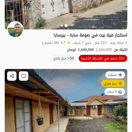
استئجار فيلا بيت في صومة سارة - بيرسارا
1 غرفة نوم . 117 متر . حتى 7 ضيف
4.7
(36 تعليق)
الليلة من
1,600,000
1,440,000
تومان
10٪ خصم في اللحظة الأخيرة
50+ حجز ناجح
ممتازة
حجز فوري
4 سكن
1.44
مليون ت
4.7