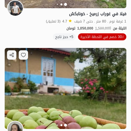
فيلا في غوراب زرميخ - خونابكش
1 غرفة نوم . 80 متر . حتى 7 ضيف
4.7
(3 تعليق)
الليلة من
1,500,000
1,050,000
تومان
30٪ خصم في اللحظة الأخيرة
5+ حجز ناجح