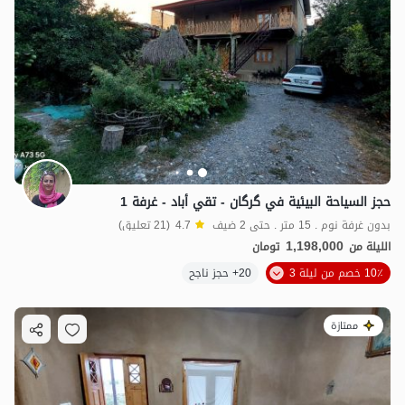
حجز السياحة البيئية في گرگان - تقي أباد - غرفة 1
بدون غرفة نوم . 15 متر . حتى 2 ضيف
4.7
(21 تعليق)
1,198,000
الليلة من
تومان
10٪ خصم من ليلة 3
20+ حجز ناجح
ممتازة