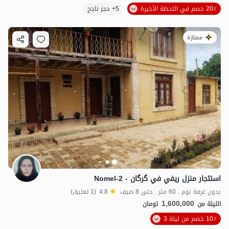
20٪ خصم في اللحظة الأخيرة
5+ حجز ناجح
ممتازة
استئجار منزل ريفي في گرگان - Nomel-2
بدون غرفة نوم . 60 متر . حتى 8 ضيف
4.8
(1 تعليق)
1,600,000
الليلة من
تومان
10٪ خصم من ليلة 3