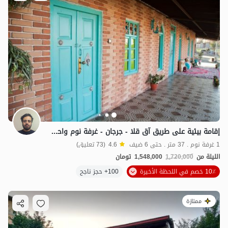
إقامة بيئية على طريق آق قلا - جرجان - غرفة نوم واحدة
1 غرفة نوم . 37 متر . حتى 6 ضيف
4.6
(73 تعليق)
الليلة من
1,720,000
1,548,000
تومان
10٪ خصم في اللحظة الأخيرة
100+ حجز ناجح
ممتازة