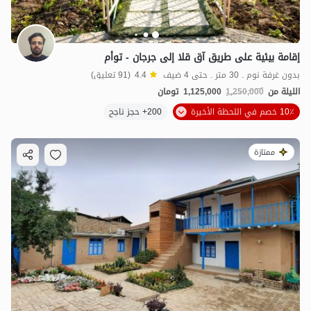
إقامة بيئية على طريق آق قلا إلى جرجان - توأم
بدون غرفة نوم . 30 متر . حتى 4 ضيف
4.4
(91 تعليق)
الليلة من
1,250,000
1,125,000
تومان
10٪ خصم في اللحظة الأخيرة
200+ حجز ناجح
ممتازة