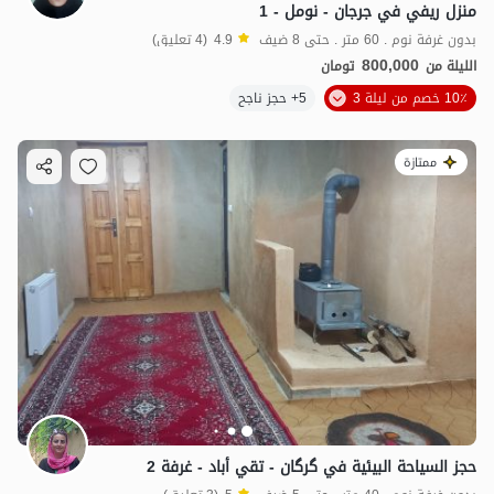
منزل ريفي في جرجان - نومل - 1
بدون غرفة نوم . 60 متر . حتى 8 ضيف
4.9
(4 تعليق)
800,000
الليلة من
تومان
10٪ خصم من ليلة 3
5+ حجز ناجح
ممتازة
حجز السياحة البيئية في گرگان - تقي أباد - غرفة 2