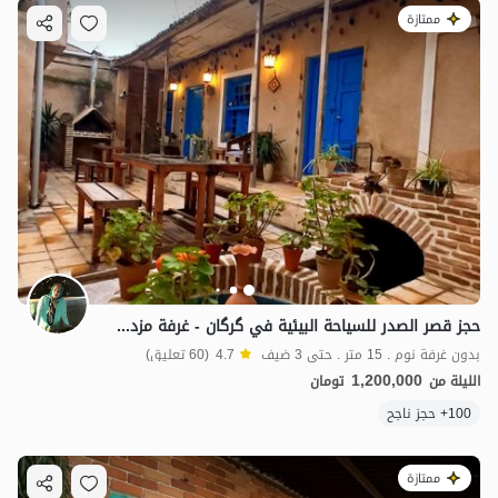
ممتازة
حجز قصر الصدر للسياحة البيئية في گرگان - غرفة مزدوجة
بدون غرفة نوم . 15 متر . حتى 3 ضيف
4.7
(60 تعليق)
1,200,000
الليلة من
تومان
100+ حجز ناجح
ممتازة