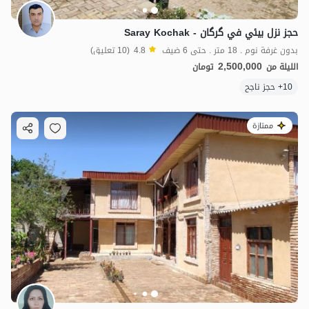
حجز نزل بيئي في گرگان - Saray Kochak
بدون غرفة نوم . 18 متر . حتى 6 ضيف
4.8
(10 تعليق)
2,500,000
الليلة من
تومان
10+ حجز ناجح
ممتازة