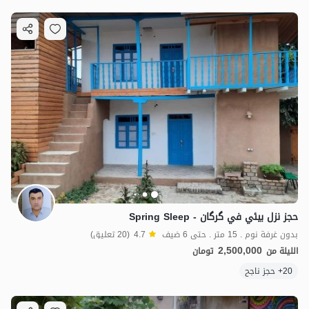
حجز نزل بيئي في گرگان - Spring Sleep
بدون غرفة نوم . 15 متر . حتى 6 ضيف
4.7
(20 تعليق)
2,500,000
الليلة من
تومان
20+ حجز ناجح