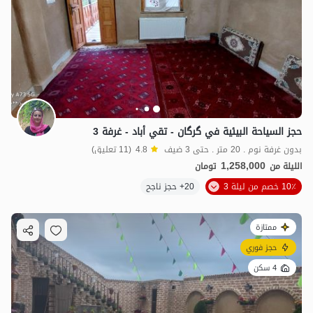
حجز السياحة البيئية في گرگان - تقي أباد - غرفة 3
بدون غرفة نوم . 20 متر . حتى 3 ضيف
4.8
(11 تعليق)
1,258,000
الليلة من
تومان
10٪ خصم من ليلة 3
20+ حجز ناجح
ممتازة
حجز فوري
4 سكن