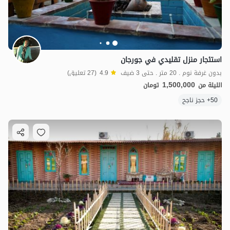
استئجار منزل تقليدي في جورجان
بدون غرفة نوم . 20 متر . حتى 3 ضيف
4.9
(27 تعليق)
1,500,000
الليلة من
تومان
50+ حجز ناجح