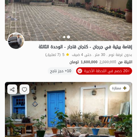
إقامة بيئية في جرجان - كلجان قاجار - الوحدة الثالثة
بدون غرفة نوم . 30 متر . حتى 4 ضيف
5
(7 تعليق)
الليلة من
2,000,000
1,600,000
تومان
20٪ خصم في اللحظة الأخيرة
10+ حجز ناجح
ممتازة
4
مليون ت
4.8