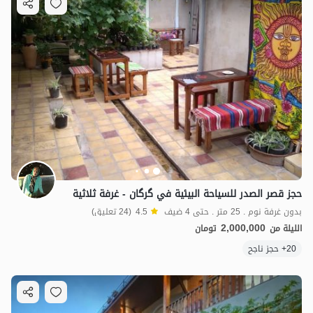
حجز قصر الصدر للسياحة البيئية في گرگان - غرفة ثلاثية
بدون غرفة نوم . 25 متر . حتى 4 ضيف
4.5
(24 تعليق)
2,000,000
الليلة من
تومان
20+ حجز ناجح