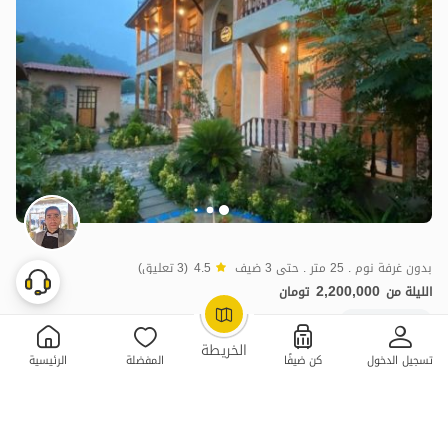
بدون غرفة نوم . 25 متر . حتى 3 ضيف
4.5
(3 تعليق)
2,200,000
الليلة من
تومان
منظر جميل
OpenStreetMap
©
الخريطة
تسجيل الدخول
كن ضيفًا
المفضلة
الرئيسية
3 سكن