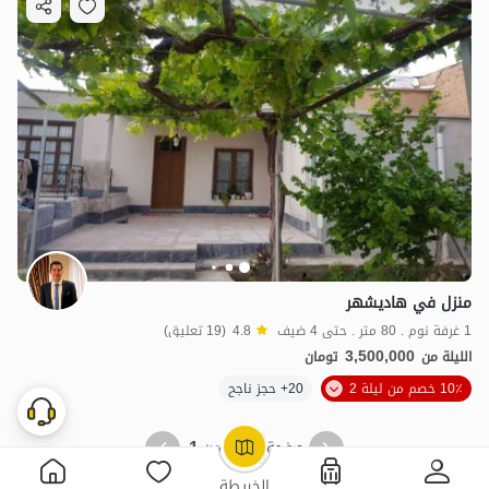
منزل في هاديشهر
1 غرفة نوم . 80 متر . حتى 4 ضيف
4.8
(19 تعليق)
3,500,000
الليلة من
تومان
10٪ خصم من ليلة 2
20+ حجز ناجح
1
1
صفحة
من
OpenStreetMap
©
الخريطة