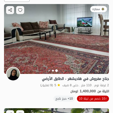
ممتازة
1.4
مليون ت
5
جناح مفروش في هاديشهر - الطابق الأرضي
2 غرفة نوم . 110 متر . حتى 8 ضيف
5
(9 تعليق)
1,400,000
الليلة من
تومان
10٪ خصم من ليلة 10
10+ حجز ناجح