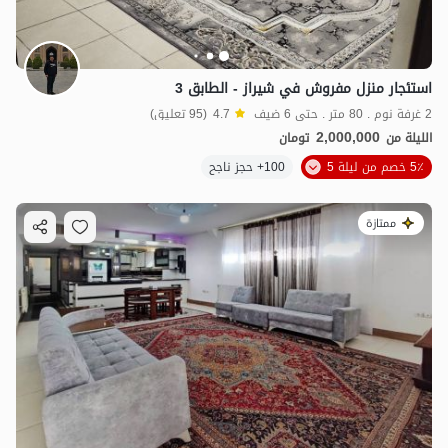
استئجار منزل مفروش في شيراز - الطابق 3
2 غرفة نوم . 80 متر . حتى 6 ضيف
4.7
(95 تعليق)
2,000,000
الليلة من
تومان
5٪ خصم من ليلة 5
100+ حجز ناجح
ممتازة