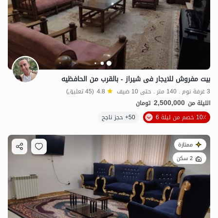
بیت مفروش للایجار فی شیراز - بالقرب من الحافظیه
2
مليون ت
4.7
3 غرفة نوم . 140 متر . حتى 10 ضيف
4.8
(45 تعليق)
2,500,000
الليلة من
تومان
10٪ خصم من ليلة 6
50+ حجز ناجح
ممتازة
2 سكن