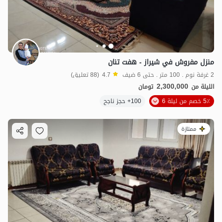
منزل مفروش في شيراز - هفت تنان
2 غرفة نوم . 100 متر . حتى 6 ضيف
4.7
(88 تعليق)
2,300,000
الليلة من
تومان
5٪ خصم من ليلة 6
100+ حجز ناجح
ممتازة