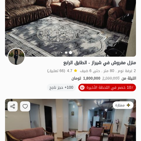
منزل مفروش في شيراز - الطابق الرابع
2 غرفة نوم . 80 متر . حتى 6 ضيف
4.7
(66 تعليق)
الليلة من
2,000,000
1,800,000
تومان
10٪ خصم في اللحظة الأخيرة
100+ حجز ناجح
ممتازة