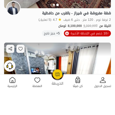
شقة مفروشة في شيراز - بالقرب من حافظية
2 غرفة نوم . 120 متر . حتى 6 ضيف
4.7
(5 تعليق)
الليلة من
9,000,000
8,100,000
تومان
10٪ خصم في اللحظة الأخيرة
5+ حجز ناجح
OpenStreetMap
©
الخريطة
تسجيل الدخول
كن ضيفًا
المفضلة
الرئيسية