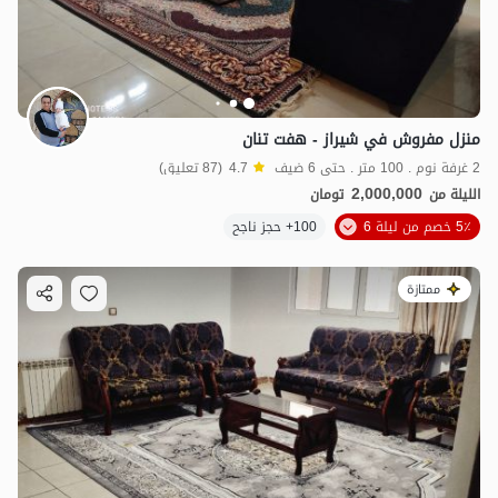
منزل مفروش في شيراز - هفت تنان
2 غرفة نوم . 100 متر . حتى 6 ضيف
4.7
(87 تعليق)
2,000,000
الليلة من
تومان
5٪ خصم من ليلة 6
100+ حجز ناجح
ممتازة