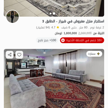
استئجار منزل مفروش في شيراز - الطابق 3
2 غرفة نوم . 80 متر . حتى 6 ضيف
4.7
(94 تعليق)
الليلة من
2,000,000
1,800,000
تومان
10٪ خصم في اللحظة الأخيرة
100+ حجز ناجح
ممتازة