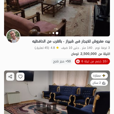
بیت مفروش للایجار فی شیراز - بالقرب من الحافظیه
1.8
مليون ت
4.7
3 غرفة نوم . 140 متر . حتى 10 ضيف
4.8
(45 تعليق)
2,500,000
الليلة من
تومان
10٪ خصم من ليلة 6
50+ حجز ناجح
ممتازة
2 سكن