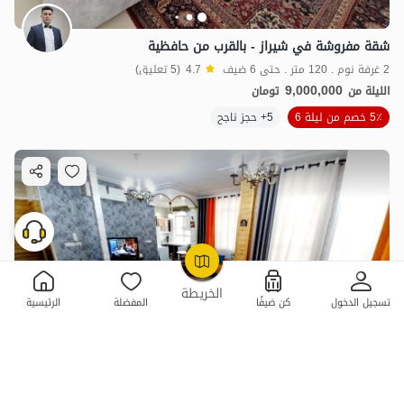
شقة مفروشة في شيراز - بالقرب من حافظية
2 غرفة نوم . 120 متر . حتى 6 ضيف
4.7
(5 تعليق)
9,000,000
الليلة من
تومان
5٪ خصم من ليلة 6
5+ حجز ناجح
OpenStreetMap
©
الخريطة
تسجيل الدخول
كن ضيفًا
المفضلة
الرئيسية