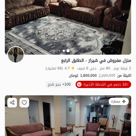
منزل مفروش في شيراز - الطابق الرابع
2 غرفة نوم . 80 متر . حتى 6 ضيف
4.7
(66 تعليق)
الليلة من
2,000,000
1,800,000
تومان
10٪ خصم في اللحظة الأخيرة
100+ حجز ناجح
ممتازة