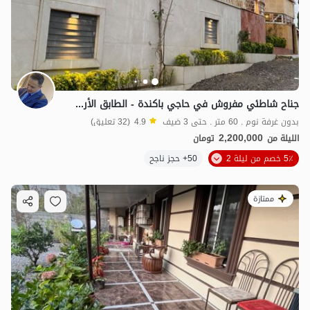
جناح شاطئي مفروش في حاجي باكندة - الطابق الأرضي
بدون غرفة نوم . 60 متر . حتى 3 ضيف
4.9
(32 تعليق)
2,200,000
الليلة من
تومان
5٪ خصم من ليلة 2
50+ حجز ناجح
ممتازة
7
مليون ت