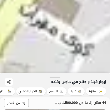
إيجار فيلا و جناح في حاجی بکنده
ممتازة.
فورا.
المسبح
الكوخ الخشبي
منظر 
44 مكان إقامة
من
1,500,000
من الأفضل
تومان