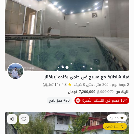
فيلا شاطئية مع مسبح في حاجي بكنده زيباكنار
2 غرفة نوم . 205 متر . حتى 8 ضيف
4.8
(14 تعليق)
الليلة من
8,000,000
7,200,000
تومان
10٪ خصم في اللحظة الأخيرة
20+ حجز ناجح
ممتازة
حجز فوري