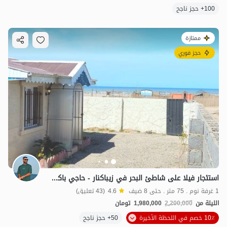
100+ حجز ناجح
ممتازة
حجز فوري
استئجار فيلا على شاطئ البحر في زیباكنار - حاجي باكنده
1 غرفة نوم . 75 متر . حتى 8 ضيف
4.6
(43 تعليق)
الليلة من
2,200,000
1,980,000
تومان
10٪ خصم في اللحظة الأخيرة
50+ حجز ناجح