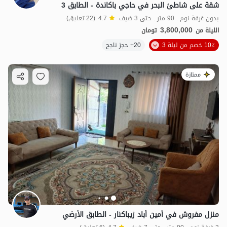
شقة على شاطئ البحر في حاجي باكاندة - الطابق 3
بدون غرفة نوم . 90 متر . حتى 3 ضيف
4.7
(22 تعليق)
3,800,000
الليلة من
تومان
10٪ خصم من ليلة 3
20+ حجز ناجح
ممتازة
منزل مفروش في أمين أباد زيباكنار - الطابق الأرضي