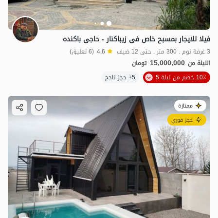
فیلا للایجار بمسبح خاص فی زیباکنار - حاجی باکنده
3 غرفة نوم . 300 متر . حتى 12 ضيف
4.6
(6 تعليق)
15,000,000
الليلة من
تومان
10٪ خصم من ليلة 5
5+ حجز ناجح
ممتازة
حجز فوري