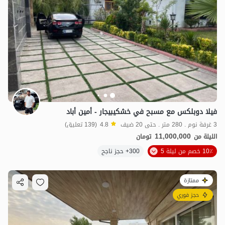
فيلا دوبلكس مع مسبح في خشكيبيجار - أمين أباد
3 غرفة نوم . 280 متر . حتى 20 ضيف
4.8
(139 تعليق)
11,000,000
الليلة من
تومان
10٪ خصم من ليلة 5
300+ حجز ناجح
ممتازة
حجز فوري