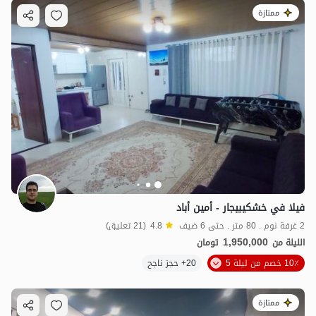
ممتازة
فيلا في خشكيبيجار - أمين أباد
2 غرفة نوم . 80 متر . حتى 6 ضيف
4.8
(21 تعليق)
1,950,000
الليلة من
تومان
10٪ خصم من ليلة 5
20+ حجز ناجح
ممتازة