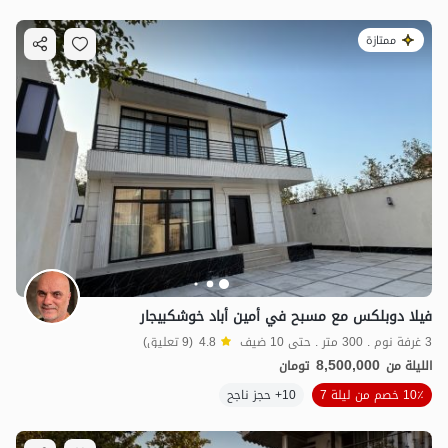
ممتازة
فيلا دوبلكس مع مسبح في أمين أباد خوشكبيجار
3 غرفة نوم . 300 متر . حتى 10 ضيف
4.8
(9 تعليق)
8,500,000
الليلة من
تومان
10٪ خصم من ليلة 7
10+ حجز ناجح