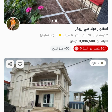
استئجار فيلا في زيبكر
2 غرفة نوم . 70 متر . حتى 6 ضيف
5
(68 تعليق)
3,896,500
الليلة من
تومان
10٪ خصم من ليلة 5
50+ حجز ناجح
ممتازة