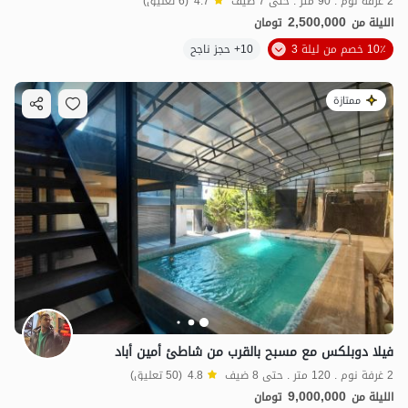
2 غرفة نوم . 90 متر . حتى 7 ضيف
4.7
(6 تعليق)
2,500,000
الليلة من
تومان
10٪ خصم من ليلة 3
10+ حجز ناجح
ممتازة
فيلا دوبلكس مع مسبح بالقرب من شاطئ أمين أباد
2 غرفة نوم . 120 متر . حتى 8 ضيف
4.8
(50 تعليق)
9,000,000
الليلة من
تومان