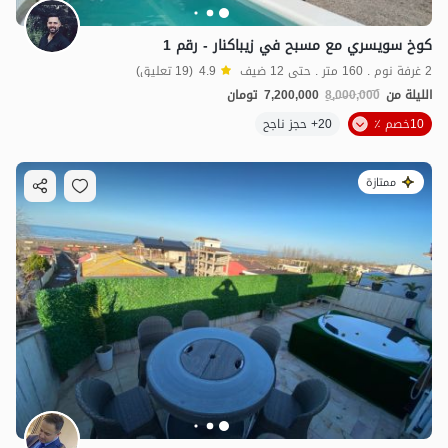
كوخ سويسري مع مسبح في زیباکنار - رقم 1
2 غرفة نوم . 160 متر . حتى 12 ضيف
4.9
(19 تعليق)
الليلة من
8,000,000
7,200,000
تومان
10خصم ٪
20+ حجز ناجح
ممتازة