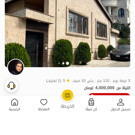
3 غرفة نوم . 110 متر . حتى 10 ضيف
5
(1 تعليق)
4,000,000
الليلة من
تومان
10٪ خصم من ليلة 3
OpenStreetMap
©
الخريطة
تسجيل الدخول
كن ضيفًا
المفضلة
الرئيسية