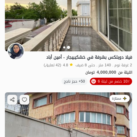
فيلا دوبلكس بشرفة في خشكيبيجار - أمين أباد
2 غرفة نوم . 140 متر . حتى 8 ضيف
4.8
(42 تعليق)
4,000,000
الليلة من
تومان
10٪ خصم من ليلة 6
50+ حجز ناجح
ممتازة