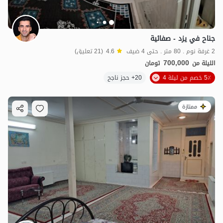
جناح في يزد - صفائية
2 غرفة نوم . 80 متر . حتى 4 ضيف
4.6
(21 تعليق)
700,000
الليلة من
تومان
5٪ خصم من ليلة 4
20+ حجز ناجح
ممتازة