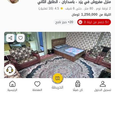
منزل مفروش في يزد - باسداران - الطابق الثاني
2 غرفة نوم . 80 متر . حتى 6 ضيف
4.5
(16 تعليق)
1,250,000
الليلة من
تومان
5٪ خصم من ليلة 3
20+ حجز ناجح
OpenStreetMap
©
الخريطة
تسجيل الدخول
كن ضيفًا
المفضلة
الرئيسية
استئجار جناح مفروش في يزد
1 غرفة نوم . 85 متر . حتى 5 ضيف
4.3
(4 تعليق)