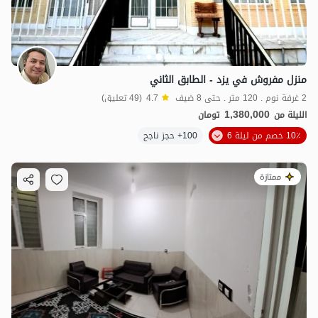
منزل مفروش في يزد - الطابق الثاني
2 غرفة نوم . 120 متر . حتى 8 ضيف
4.7
(49 تعليق)
1,380,000
الليلة من
تومان
10٪ خصم من ليلة 6
100+ حجز ناجح
ممتازة
1.5
مليون ت
4.9