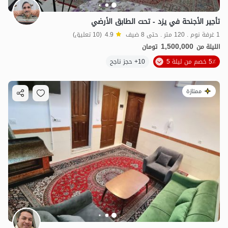
تأجير الأجنحة في یزد - تحت الطابق الأرضي
1 غرفة نوم . 120 متر . حتى 8 ضيف
4.9
(10 تعليق)
1,500,000
الليلة من
تومان
5٪ خصم من ليلة 5
10+ حجز ناجح
ممتازة