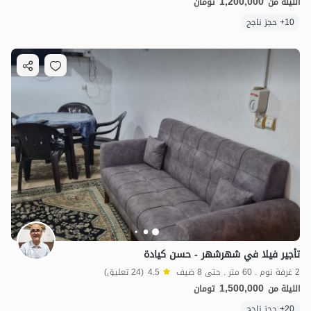
1,200,000
الليلة من
تومان
10+ حجز ناجح
تأجير فيلا في شهرشهر - حسن كيادة
2 غرفة نوم . 60 متر . حتى 8 ضيف
4.5
(24 تعليق)
1,500,000
الليلة من
تومان
20+ حجز ناجح