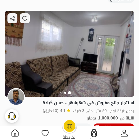
استئجار جناح مفروش في شهرشهر - حسن كيادة
بدون غرفة نوم . 50 متر . حتى 3 ضيف
4.1
(3 تعليق)
1,000,000
الليلة من
تومان
5٪ خصم من ليلة 3
10+ حجز ناجح
OpenStreetMap
©
الخريطة