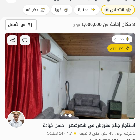
اقتصادي
ممتازة.
فورا.
مضيافة
3 مكان إقامة
من
1,000,000
من الأفضل
تومان
ممتازة
حجز فوري
استئجار جناح مفروش في شهرشهر - حسن كيادة
1 غرفة نوم . 45 متر . حتى 3 ضيف
4.7
(14 تعليق)
1.2
مليون ت
4.7