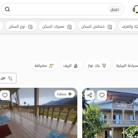
حویق
رّة والغرف
خصائص السكن
مميزات السكن
نوع السكن
سياحة البيئية
بات نواز
الريف
مضيافة
من 
ممتازة