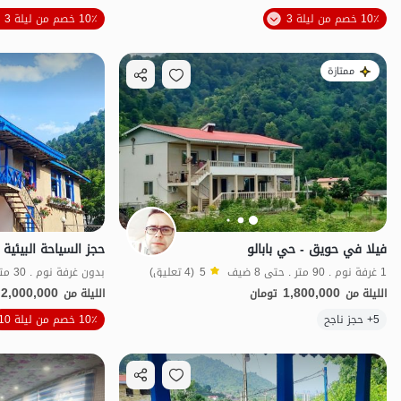
10٪ خصم من ليلة 3
10٪ خصم من ليلة 3
منظر جميل
ا
ممتازة
فيلا في حويق - حي بابالو
1 غرفة نوم . 90 متر . حتى 8 ضيف
5
(4 تعليق)
2,000,000
1,800,000
الليلة من
تومان
الليلة من
5+ حجز ناجح
10٪ خصم من ليلة 10
بات نواز