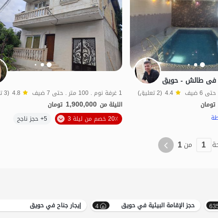
ح فی طالش - حویق
4.4
(2 تعليق)
1 غرفة نوم . 100 متر . حتى 7 ضيف
4.8
(3 تعليق)
1,900,000
تومان
الليلة من
تومان
طة
الموقع على الخريطة
20٪ خصم من ليلة 3
5+ حجز ناجح
نواز
1
1
ة
من
حجز الإقامة البيئية في حویق
إيجار جناح في حویق
4
63