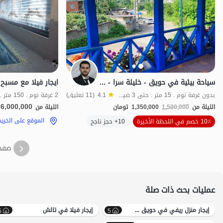
سياحة بيئية في حويق - خليلة سرا - غرفة 2 أو 3
ایجار فیلا مع مسب
بدون غرفة نوم . 15 متر . حتى 3 ضيف
4.1
(11 تعليق)
2 غرفة نوم . 150 متر . حتى 6 ضيف
6,000,000
الليلة من
1,500,000
1,350,000
تومان
الليلة من
الموقع على الخري
10٪ خصم في اللحظة الأخيرة
10+ حجز ناجح
اقتصادي
بات 
صفح
عمليات بحث ذات صلة
إيجار منزل ريفي في حویق سعر معقول
إيجار فيلا في تالش
5
5