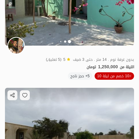
1
مليون ت
5
بدون غرفة نوم . 14 متر . حتى 3 ضيف
5
(5 تعليق)
1,250,000
الليلة من
تومان
10٪ خصم من ليلة 10
5+ حجز ناجح