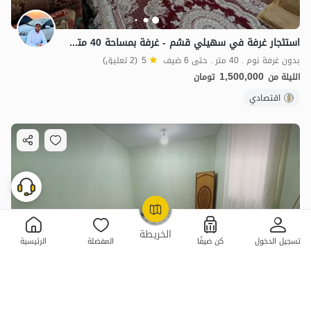
استئجار غرفة في سهيلي قشم - غرفة بمساحة 40 مترًا مربعًا
بدون غرفة نوم . 40 متر . حتى 6 ضيف
5
(2 تعليق)
1,500,000
الليلة من
تومان
اقتصادي
OpenStreetMap
©
الخريطة
تسجيل الدخول
كن ضيفًا
المفضلة
الرئيسية