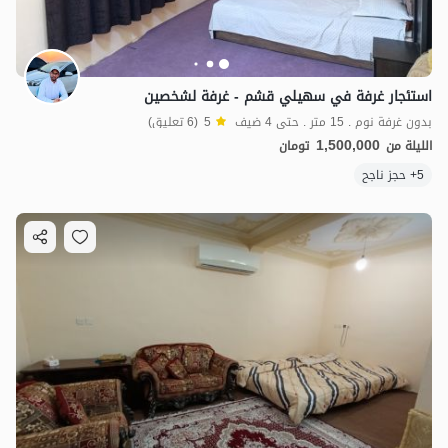
استئجار غرفة في سهيلي قشم - غرفة لشخصين
بدون غرفة نوم . 15 متر . حتى 4 ضيف
5
(6 تعليق)
1,500,000
الليلة من
تومان
5+ حجز ناجح