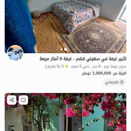
تأجير غرفة في سهيلي قشم - غرفة 9 أمتار مربعة
بدون غرفة نوم . 9 متر . حتى 2 ضيف
5
(3 تعليق)
1,000,000
الليلة من
تومان
اقتصادي