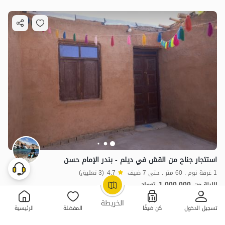
استئجار جناح من القش في دیلم - بندر الإمام حسن
1 غرفة نوم . 60 متر . حتى 7 ضيف
4.7
(3 تعليق)
1,000,000
الليلة من
تومان
OpenStreetMap
©
اقتصادي
الخريطة
تسجيل الدخول
كن ضيفًا
المفضلة
الرئيسية