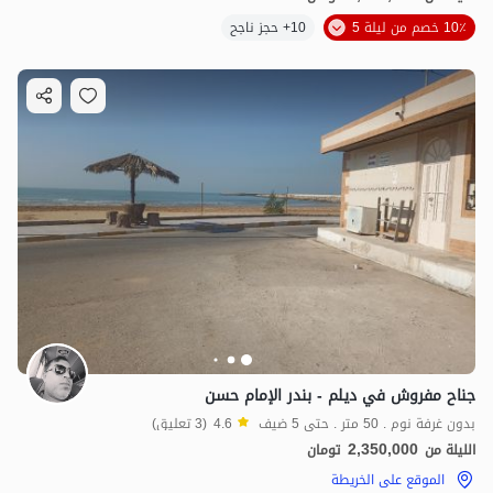
10٪ خصم من ليلة 5
10+ حجز ناجح
جناح مفروش في ديلم - بندر الإمام حسن
بدون غرفة نوم . 50 متر . حتى 5 ضيف
4.6
(3 تعليق)
2,350,000
الليلة من
تومان
الموقع على الخريطة