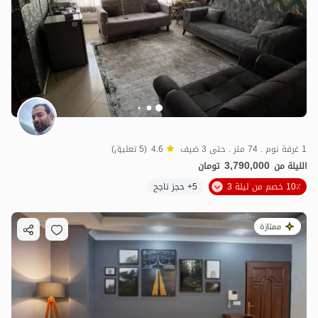
1 غرفة نوم . 74 متر . حتى 3 ضيف
4.6
(5 تعليق)
3,790,000
الليلة من
تومان
10٪ خصم من ليلة 3
5+ حجز ناجح
ممتازة