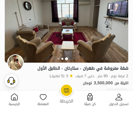
شقة مفروشة في طهران - ستارخان - الطابق الأول
2 غرفة نوم . 90 متر . حتى 7 ضيف
5
(5 تعليق)
3,500,000
الليلة من
تومان
5+ حجز ناجح
OpenStreetMap
©
الخريطة
تسجيل الدخول
كن ضيفًا
المفضلة
الرئيسية
ممتازة
حجز فوري
2 سكن