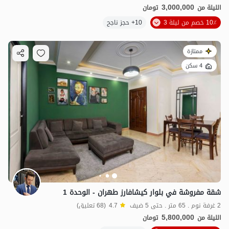
3,000,000
الليلة من
تومان
10٪ خصم من ليلة 3
10+ حجز ناجح
ممتازة
4 سكن
شقة مفروشة في بلوار كيشافارز طهران - الوحدة 1
2 غرفة نوم . 65 متر . حتى 5 ضيف
4.7
(68 تعليق)
5,800,000
الليلة من
تومان