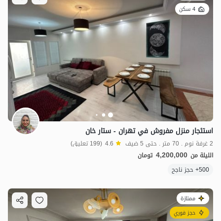
4 سكن
استئجار منزل مفروش في تهران - ستار خان
2 غرفة نوم . 70 متر . حتى 5 ضيف
4.6
(199 تعليق)
4,200,000
الليلة من
تومان
500+ حجز ناجح
ممتازة
حجز فوري