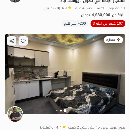
استئجار أجنحة في تهران - يوسف أباد
1 غرفة نوم . 50 متر . حتى 4 ضيف
4.9
(78 تعليق)
4,980,000
الليلة من
تومان
10٪ خصم من ليلة 3
200+ حجز ناجح
ممتازة
بدون غرفة نوم . 45 متر . حتى 2 ضيف
4.7
(6 تعليق)