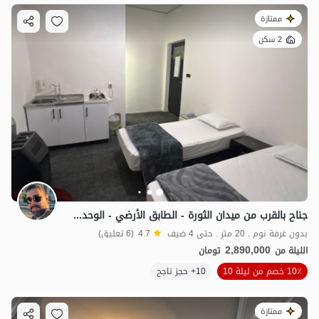
ممتازة
2 سكن
جناح بالقرب من ميدان الثورة - الطابق الأرضي - الوحدة 1 أو 2
بدون غرفة نوم . 20 متر . حتى 4 ضيف
4.7
(6 تعليق)
2,890,000
الليلة من
تومان
10٪ خصم من ليلة 10
10+ حجز ناجح
ممتازة