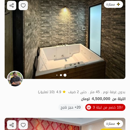
ممتازة
بدون غرفة نوم . 45 متر . حتى 2 ضيف
4.9
(10 تعليق)
4,500,000
الليلة من
تومان
10٪ خصم من ليلة 3
20+ حجز ناجح
ممتازة