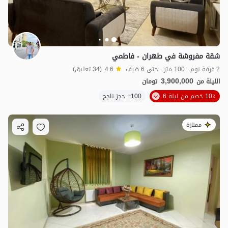
شقة مفروشة في طهران - فاطمي
2 غرفة نوم . 100 متر . حتى 6 ضيف
4.6
(34 تعليق)
3,900,000
الليلة من
تومان
10٪ خصم من ليلة 6
100+ حجز ناجح
ممتازة