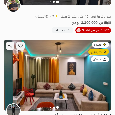
بدون غرفة نوم . 40 متر . حتى 2 ضيف
4.7
(5 تعليق)
3,300,000
الليلة من
تومان
10٪ خصم من ليلة 3
10+ حجز ناجح
ممتازة
حجز فوري
4 سكن