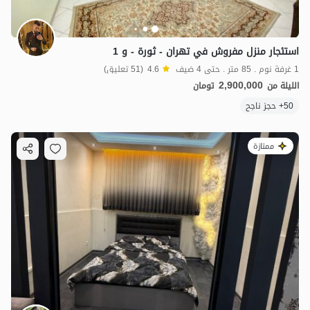
استئجار منزل مفروش في تهران - ثورة - و 1
1 غرفة نوم . 85 متر . حتى 4 ضيف
4.6
(51 تعليق)
2,900,000
الليلة من
تومان
50+ حجز ناجح
ممتازة