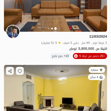
11/03/2024
2 غرفة نوم . 65 متر . حتى 5 ضيف
5
(5 تعليق)
5,800,000
الليلة من
تومان
20٪ خصم من ليلة 5
10+ حجز ناجح
ممتازة
4 سكن
2.9
مليون ت
4.6