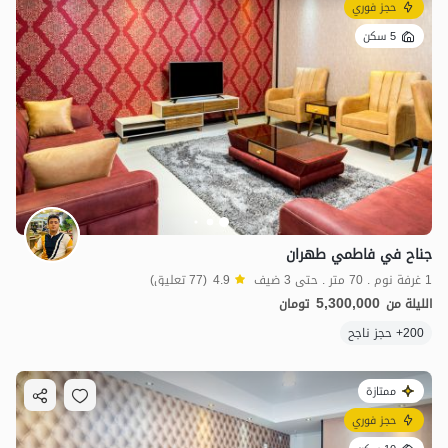
حجز فوري
5 سكن
جناح في فاطمي طهران
1 غرفة نوم . 70 متر . حتى 3 ضيف
4.9
(77 تعليق)
5,300,000
الليلة من
تومان
200+ حجز ناجح
ممتازة
حجز فوري