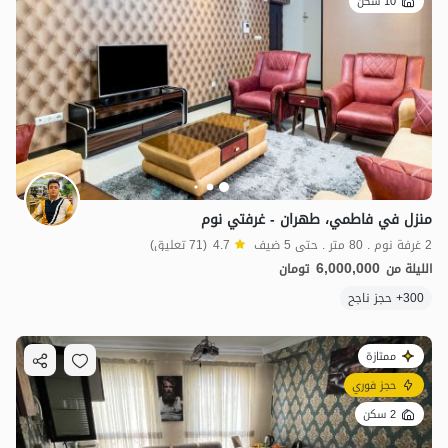
10 سكن
منزل في فاطمي، طهران - غرفتي نوم
2 غرفة نوم . 80 متر . حتى 5 ضيف
4.7
(71 تعليق)
6,000,000
الليلة من
تومان
300+ حجز ناجح
ممتازة
حجز فوري
2 سكن