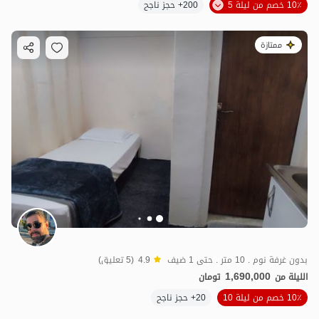
10٪ خصم من ليلة 5
200+ حجز ناجح
ممتازة
بدون غرفة نوم . 10 متر . حتى 1 ضيف
4.9
(5 تعليق)
1,690,000
الليلة من
تومان
10٪ خصم من ليلة 10
20+ حجز ناجح