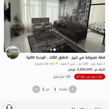
شقة مفروشة في تبريز - الطابق الثالث - الوحدة الثانية
2 غرفة نوم . 100 متر . حتى 5 ضيف
4.6
(14 تعليق)
3,500,000
الليلة من
تومان
10٪ خصم من ليلة 10
20+ حجز ناجح
1
1
صفحة
من