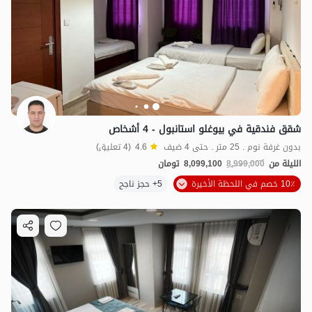
شقق فندقية في بيوغلو استانبول - 4 أشخاص
بدون غرفة نوم . 25 متر . حتى 4 ضيف
4.6
(4 تعليق)
الليلة من
8,999,000
8,099,100
تومان
10٪ خصم في اللحظة الأخيرة
5+ حجز ناجح