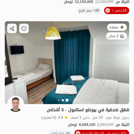
الليلة من
13,500,000
12,150,000
تومان
10خصم ٪
20+ حجز ناجح
ممتازة
2 سكن
شقق فندقية في بيوغلو استانبول - 3 أشخاص
بدون غرفة نوم . 20 متر . حتى 3 ضيف
4.9
(6 تعليق)
الليلة من
8,999,000
8,099,100
تومان
10٪ خصم في اللحظة الأخيرة
5+ حجز ناجح