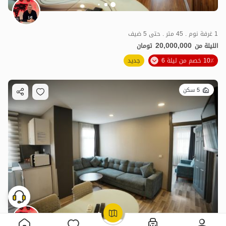
1 غرفة نوم . 45 متر . حتى 5 ضيف
20,000,000
الليلة من
تومان
10٪ خصم من ليلة 6
جديد
5 سكن
OpenStreetMap
©