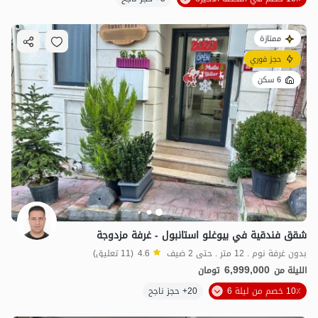
ممتازة
حجز فوري
6 سكن
شقق فندقية في بيوغلو استانبول - غرفة مزدوجة
بدون غرفة نوم . 12 متر . حتى 2 ضيف
4.6
(11 تعليق)
6,999,000
الليلة من
تومان
10٪ خصم من ليلة 6
20+ حجز ناجح