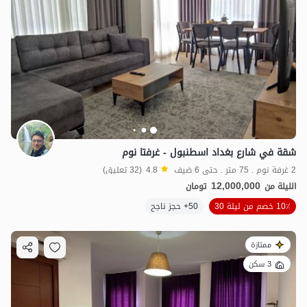
شقة في شارع بغداد اسطنبول - غرفتا نوم
2 غرفة نوم . 75 متر . حتى 6 ضيف
4.8
(32 تعليق)
12,000,000
الليلة من
تومان
10٪ خصم من ليلة 30
50+ حجز ناجح
ممتازة
3 سكن