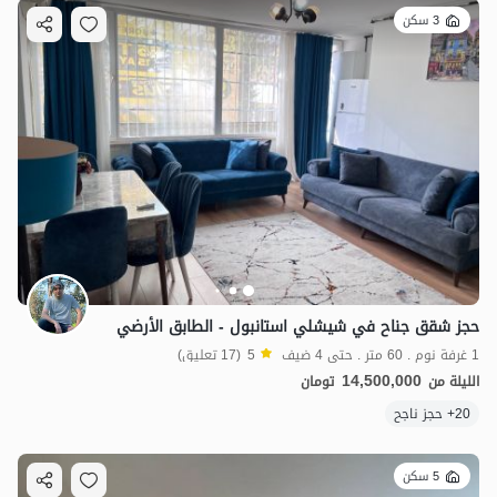
3 سكن
حجز شقق جناح في شيشلي استانبول - الطابق الأرضي
1 غرفة نوم . 60 متر . حتى 4 ضيف
5
(17 تعليق)
14,500,000
الليلة من
تومان
20+ حجز ناجح
5 سكن
14.5
مليون ت
5