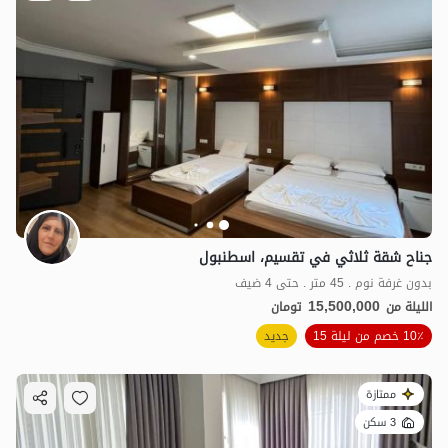
3.3
مليون ت
5
جناح شقة ثلاثي في تقسيم، اسطنبول
بدون غرفة نوم . 45 متر . حتى 4 ضيف
15,500,000
الليلة من
تومان
10٪ خصم من ليلة 15
جديد
ممتازة
3 سكن