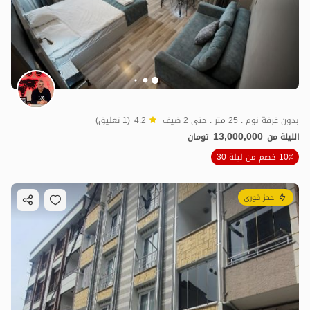
بدون غرفة نوم . 25 متر . حتى 2 ضيف
4.2
(1 تعليق)
13,000,000
الليلة من
تومان
10٪ خصم من ليلة 30
حجز فوري