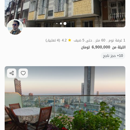
1 غرفة نوم . 60 متر . حتى 5 ضيف
4.2
(4 تعليق)
6,900,000
الليلة من
تومان
10+ حجز ناجح