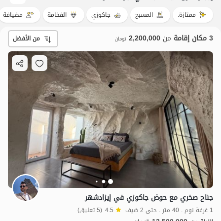
ممتازة.
المسبح
جاكوزي
الفخامة
مضيافة
3 مكان إقامة
من
2,200,000
من الأفضل
تومان
جناح صخري مع حوض جاكوزي في إيزادشهر
1 غرفة نوم . 40 متر . حتى 2 ضيف
4.5
(5 تعليق)
2.2
مليون ت
4.5