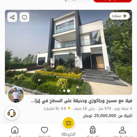
ممتازة
فيلا مع مسبح وجاكوزي وحديقة على السطح في إيزادشهر
4 غرفة نوم . 670 متر . حتى 18 ضيف
4.6
(8 تعليق)
25,000,000
الليلة من
تومان
10+ حجز ناجح
OpenStreetMap
©
الخريطة