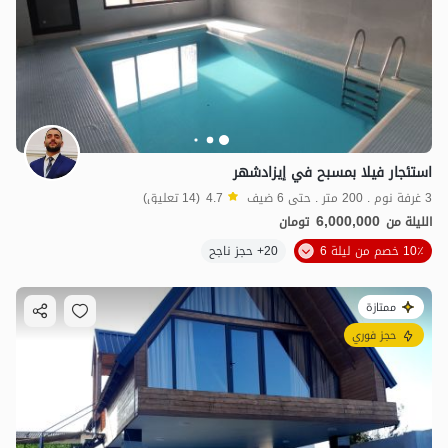
استئجار فيلا بمسبح في إيزادشهر
3 غرفة نوم . 200 متر . حتى 6 ضيف
4.7
(14 تعليق)
6,000,000
الليلة من
تومان
10٪ خصم من ليلة 6
20+ حجز ناجح
ممتازة
حجز فوري