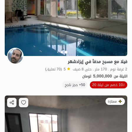
فيلا مع مسبح مدفأ في إيزادشهر
2 غرفة نوم . 170 متر . حتى 8 ضيف
5
(70 تعليق)
5,000,000
الليلة من
تومان
10٪ خصم من ليلة 20
50+ حجز ناجح
ممتازة