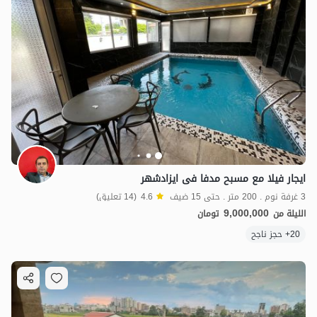
ایجار فیلا مع مسبح مدفا فی ایزادشهر
3 غرفة نوم . 200 متر . حتى 15 ضيف
4.6
(14 تعليق)
9,000,000
الليلة من
تومان
20+ حجز ناجح