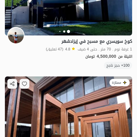
كوخ سويسري مع مسبح في إيزادشهر
1 غرفة نوم . 70 متر . حتى 4 ضيف
4.8
(47 تعليق)
4,500,000
الليلة من
تومان
100+ حجز ناجح
ممتازة