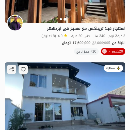
استئجار فیلا تریبلکس مع مسبح فی ایزدشهر
3 غرفة نوم . 340 متر . حتى 20 ضيف
4.9
(8 تعليق)
الليلة من
22,000,000
17,600,000
تومان
20خصم ٪
10+ حجز ناجح
ممتازة