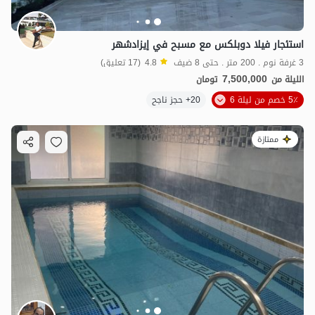
استئجار فيلا دوبلكس مع مسبح في إيزادشهر
3 غرفة نوم . 200 متر . حتى 8 ضيف
4.8
(17 تعليق)
7,500,000
الليلة من
تومان
5٪ خصم من ليلة 6
20+ حجز ناجح
20
مليون ت
5
ممتازة