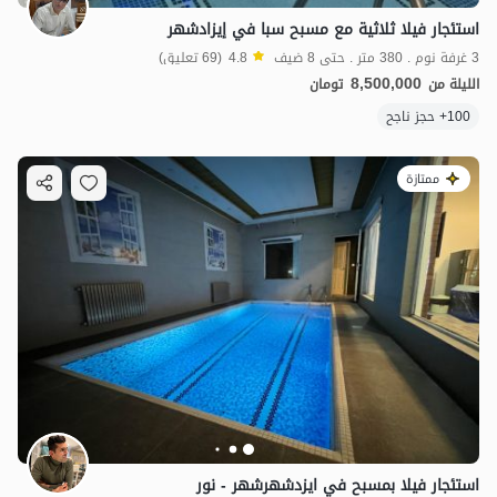
استئجار فيلا ثلاثية مع مسبح سبا في إيزادشهر
3 غرفة نوم . 380 متر . حتى 8 ضيف
4.8
(69 تعليق)
8,500,000
الليلة من
تومان
100+ حجز ناجح
ممتازة
استئجار فيلا بمسبح في ایزدشهرشهر - نور