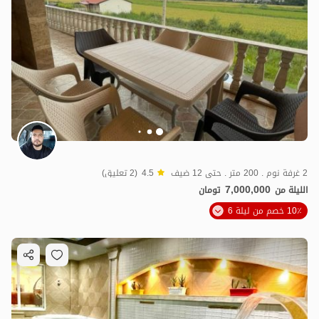
2 غرفة نوم . 200 متر . حتى 12 ضيف
4.5
(2 تعليق)
7,000,000
الليلة من
تومان
10٪ خصم من ليلة 6