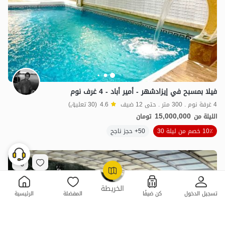
فيلا بمسبح في إيزادشهر - أمير أباد - 4 غرف نوم
4 غرفة نوم . 300 متر . حتى 12 ضيف
4.6
(30 تعليق)
15,000,000
الليلة من
تومان
10٪ خصم من ليلة 30
50+ حجز ناجح
OpenStreetMap
©
الخريطة
تسجيل الدخول
كن ضيفًا
المفضلة
الرئيسية