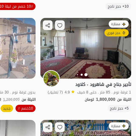
10+ حجز ناجح
10٪ خصم من ليلة 10
اقتصادي
ممتازة
حجز فوري
تأجير جناح في شاهرود - كلاود
1 غرفة نوم . 85 متر . حتى 8 ضيف
4.9
(7 تعليق)
بدون غرفة نوم . 30 متر . حتى 4 ضيف
1,800,000
الليلة من
تومان
الليلة من
1,200,000
0
الموقع على الخريطة
5+ حجز ناجح
10خصم ٪
جديد
ممتازة