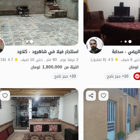
لريفي - سحابة
استئجار فيلا في شاهرود - كلاود
4.5
(8 تعليق)
2 غرفة نوم . 90 متر . حتى 10 ضيف
4.7
(18 تعليق)
1,800,000
تومان
الليلة من
تومان
10+ حجز ناجح
20+ حجز ناجح
اقتصادي