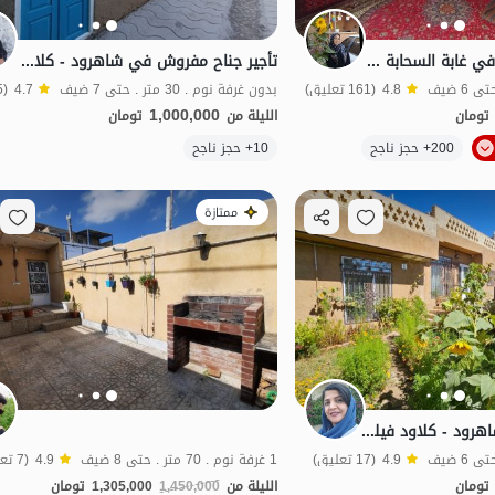
استئجار منزل ريفي في غابة السحابة في شهرود
تأجير جناح مفروش في شاهرود - كلاود - 30 م²
4.8
(161 تعليق)
بدون غرفة نوم . 30 متر . حتى 7 ضيف
4.7
(5 تعليق)
1,000,000
تومان
الليلة من
تومان
الموقع على الخريطة
200+ حجز ناجح
10+ حجز ناجح
ممتازة
جناح مفروش في شاهرود - كلاود فيليدج - الوحدة 2
4.9
(17 تعليق)
1 غرفة نوم . 70 متر . حتى 8 ضيف
4.9
(7 تعليق)
تومان
الليلة من
1,450,000
1,305,000
تومان