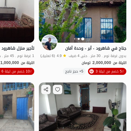
جناح في شاهرود - أبر - وحدة أفان
تأجير منزل شاهرود ا
بدون غرفة نوم . 30 متر . حتى 4 ضيف
4.9
(6 تعليق)
1 غرفة نوم . 45 متر . حتى 6 ضيف
1,000,000
2,000,000
الليلة من
تومان
الليلة من
الموقع على الخريطة
5٪ خصم من ليلة 3
5+ حجز ناجح
10٪ خصم من ليلة 6