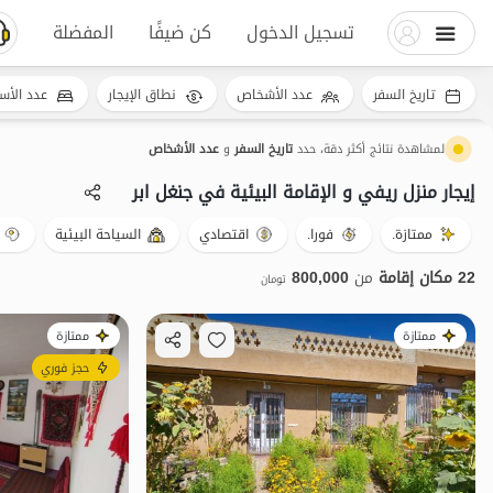
تسجيل الدخول
كن ضيفًا
المفضلة
تاريخ السفر
عدد الأشخاص
نطاق الإيجار
عدد الأس
لمشاهدة نتائج أكثر دقة، حدد
تاريخ السفر
و
عدد الأشخاص
إيجار منزل ريفي و الإقامة البيئية في جنغل ابر
ممتازة.
فورا.
اقتصادي
السياحة البيئية
22 مكان إقامة
من
800,000
تومان
ممتازة
ممتازة
حجز فوري