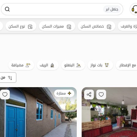
جنغل ابر
رّة والغرف
خصائص السكن
مميزات السكن
نوع السكن
مع الإفطار.
بات نواز
البنغلو
الريف
مضيافة
من 
ممتازة