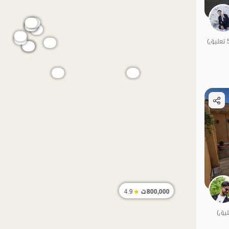
الموقع على ال
اقتصادي
800,000
ت
4.9