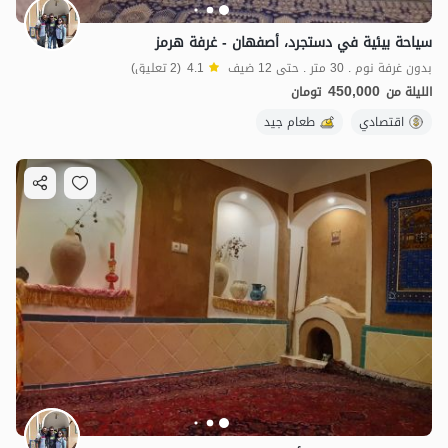
سياحة بيئية في دستجرد، أصفهان - غرفة هرمز
بدون غرفة نوم . 30 متر . حتى 12 ضيف
4.1
(2 تعليق)
450,000
الليلة من
تومان
اقتصادي
طعام جيد