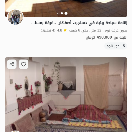
إقامة سياحة بيئية في دستجرد، أصفهان - غرفة بمساحة 12 مترًا مربعًا
بدون غرفة نوم . 12 متر . حتى 6 ضيف
4.8
(4 تعليق)
450,000
الليلة من
تومان
5+ حجز ناجح