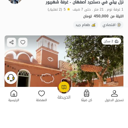
نزل بيئي في دستجرد أصفهان - غرفة شهريور
1 غرفة نوم . 21 متر . حتى 7 ضيف
5
(2 تعليق)
450,000
الليلة من
تومان
اقتصادي
طعام جيد
2 سكن
OpenStreetMap
©
الخريطة
تسجيل الدخول
كن ضيفًا
المفضلة
الرئيسية
السياحة البيئية في دستجرد، أصفهان - غرفة بمساحة 9 أمتار مربعة
بدون غرفة نوم . 9 متر . حتى 3 ضيف
4.9
(3 تعليق)