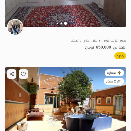
بدون غرفة نوم . 9 متر . حتى 3 ضيف
650,000
الليلة من
تومان
جديد
ممتازة
2 سكن
450,000
ت
4.1