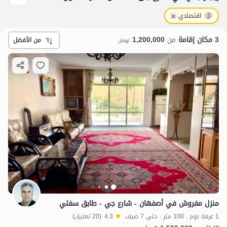
اقتصادي
3 مكان إقامة
من
1,200,000
من الأفضل
تومان
منزل مفروش في أصفهان - شارع جي - طابق سفلي
1 غرفة نوم . 100 متر . حتى 7 ضيف
4.3
(20 تعليق)
1.2
مليون ت
4