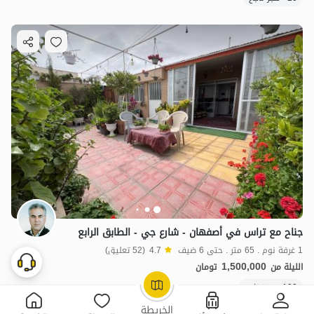
جناح مع تراس في أصفهان - شارع جي - الطابق الرابع
1 غرفة نوم . 65 متر . حتى 6 ضيف
4.7
(52 تعليق)
1,500,000
الليلة من
تومان
100+ حجز ناجح
OpenStreetMap
©
الخريطة