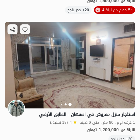
1,500,000
الليلة من
تومان
5٪ خصم من ليلة 4
20+ حجز ناجح
استئجار منزل مفروش في اصفهان - الطابق الأرضي
1 غرفة نوم . 80 متر . حتى 6 ضيف
4
(18 تعليق)
1,200,000
الليلة من
تومان
20+ حجز ناجح