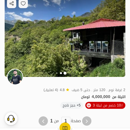
2 غرفة نوم . 120 متر . حتى 5 ضيف
4.8
(4 تعليق)
4,000,000
الليلة من
تومان
10٪ خصم من ليلة 3
5+ حجز ناجح
1
1
صفحة
من