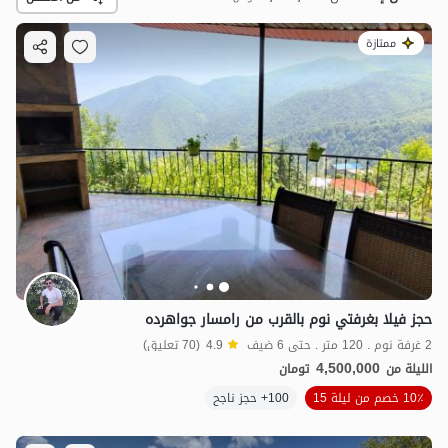
ممتازة
4
مليون ت
4.8
حجز فيلا بغرفتي نوم بالقرب من رامسار جواهرده
2 غرفة نوم . 120 متر . حتى 6 ضيف
4.9
(70 تعليق)
4,500,000
الليلة من
تومان
10٪ خصم من ليلة 15
100+ حجز ناجح