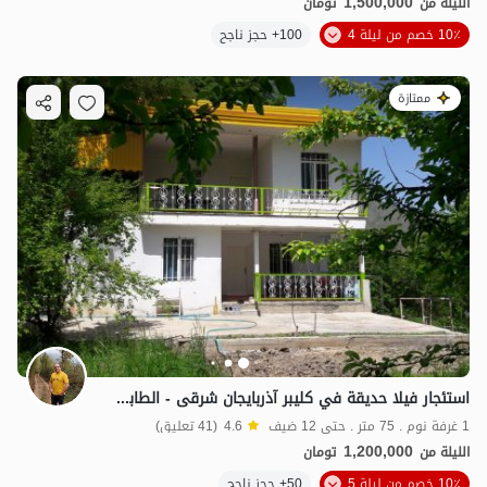
1,500,000
الليلة من
تومان
10٪ خصم من ليلة 4
100+ حجز ناجح
ممتازة
استئجار فيلا حديقة في کلیبر آذربایجان شرقی - الطابق الأول
1 غرفة نوم . 75 متر . حتى 12 ضيف
4.6
(41 تعليق)
1,200,000
الليلة من
تومان
10٪ خصم من ليلة 5
50+ حجز ناجح