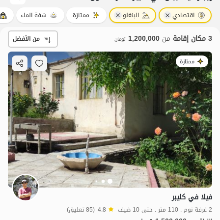
اقتصادي
البنغلو
ممتازة.
شفة الماء
3 مكان إقامة
من
1,200,000
من الأفضل
تومان
ممتازة
فيلا في كليبر
2 غرفة نوم . 110 متر . حتى 10 ضيف
4.8
(85 تعليق)
1.5
مليون ت
4.6