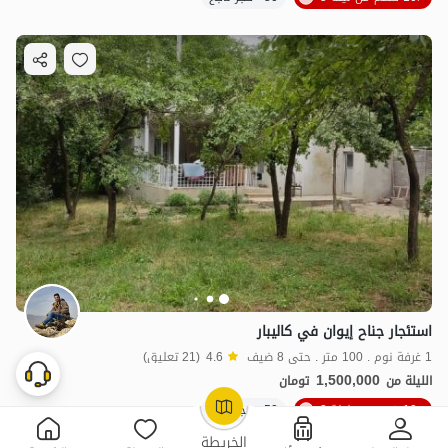
استئجار جناح إيوان في كاليبار
1 غرفة نوم . 100 متر . حتى 8 ضيف
4.6
(21 تعليق)
1,500,000
الليلة من
تومان
10٪ خصم من ليلة 3
50+ حجز ناجح
OpenStreetMap
©
الخريطة