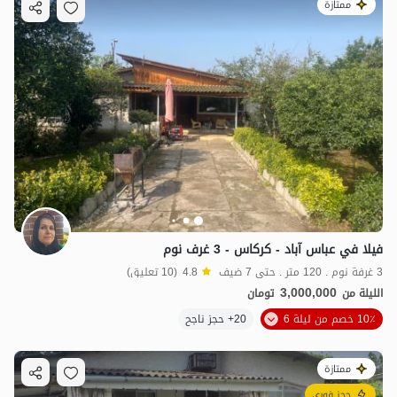
ممتازة
فيلا في عباس آباد - كركاس - 3 غرف نوم
3 غرفة نوم . 120 متر . حتى 7 ضيف
4.8
(10 تعليق)
3,000,000
الليلة من
تومان
10٪ خصم من ليلة 6
20+ حجز ناجح
ممتازة
حجز فوري