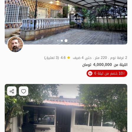
2 غرفة نوم . 220 متر . حتى 4 ضيف
4.6
(3 تعليق)
4,000,000
الليلة من
تومان
10٪ خصم من ليلة 6