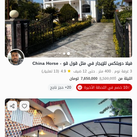
فيلا دوبلكس للإيجار في متل قول قو - China Horse
3 غرفة نوم . 400 متر . حتى 12 ضيف
4.9
(13 تعليق)
الليلة من
8,500,000
7,650,000
تومان
10٪ خصم في اللحظة الأخيرة
20+ حجز ناجح