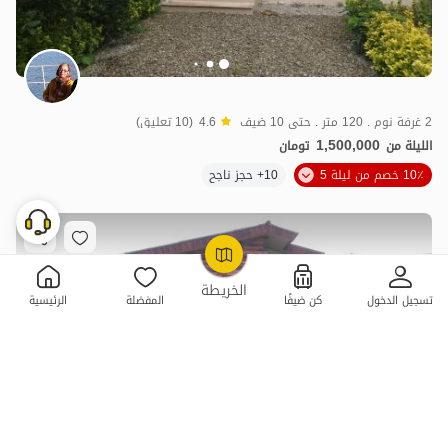
2 غرفة نوم . 120 متر . حتى 10 ضيف
4.6
(10 تعليق)
1,500,000
الليلة من
تومان
10٪ خصم من ليلة 5
10+ حجز ناجح
OpenStreetMap
©
الخريطة
تسجيل الدخول
كن ضيفًا
المفضلة
الرئيسية