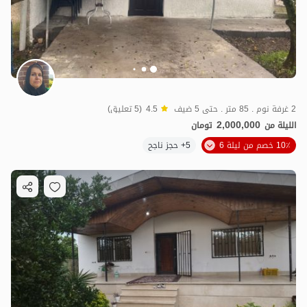
2 غرفة نوم . 85 متر . حتى 5 ضيف
4.5
(5 تعليق)
2,000,000
الليلة من
تومان
10٪ خصم من ليلة 6
5+ حجز ناجح