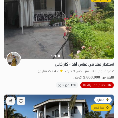
استئجار فيلا في عباس آباد - كاراكاس
2 غرفة نوم . 130 متر . حتى 9 ضيف
4.7
(27 تعليق)
2,800,000
الليلة من
تومان
10٪ خصم من ليلة 10
50+ حجز ناجح
2
مليون ت
4.5
ممتازة
حجز فوري