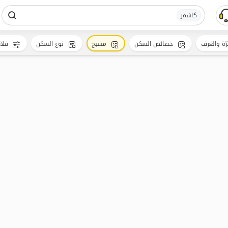
کاشمر
رّة والغرف
خصائص السكن
مسبح
نوع السكن
فلات