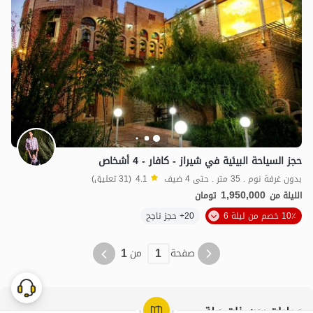
1.95
مليون ت
4.1
حجز السياحة البيئية في شيراز - كافار - 4 أشخاص
بدون غرفة نوم . 35 متر . حتى 4 ضيف
4.1
(31 تعليق)
1,950,000
الليلة من
تومان
10٪ خصم من ليلة 6
20+ حجز ناجح
1
1
صفحة
من
عمليات بحث ذات صلة