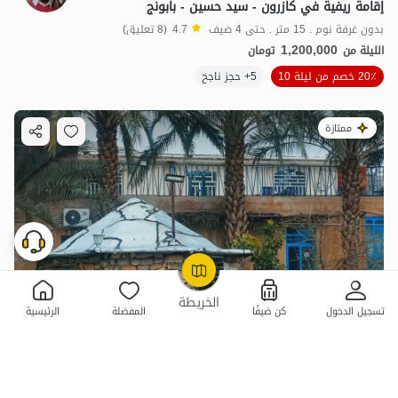
إقامة ريفية في كازرون - سيد حسين - بابونج
بدون غرفة نوم . 15 متر . حتى 4 ضيف
4.7
(8 تعليق)
1,200,000
الليلة من
تومان
20٪ خصم من ليلة 10
5+ حجز ناجح
ممتازة
OpenStreetMap
©
الخريطة
تسجيل الدخول
كن ضيفًا
المفضلة
الرئيسية
إقامة بيئية في كازرون - سيد حسين - قمر
بدون غرفة نوم . 15 متر . حتى 4 ضيف
5
(3 تعليق)