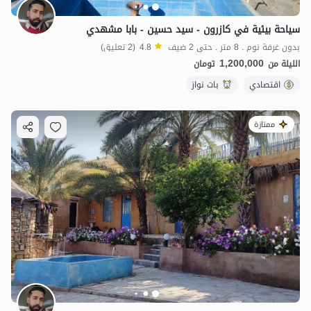
سياحة بيئية في كازرون - سيد حسين - بابا مشهدي
بدون غرفة نوم . 8 متر . حتى 2 ضيف
4.8
(2 تعليق)
1,200,000
الليلة من
تومان
اقتصادي
بات نواز
ممتازة