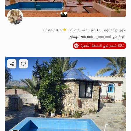
بدون غرفة نوم . 18 متر . حتى 5 ضيف
5
(3 تعليق)
الليلة من
1,000,000
700,000
تومان
30٪ خصم في اللحظة الأخيرة