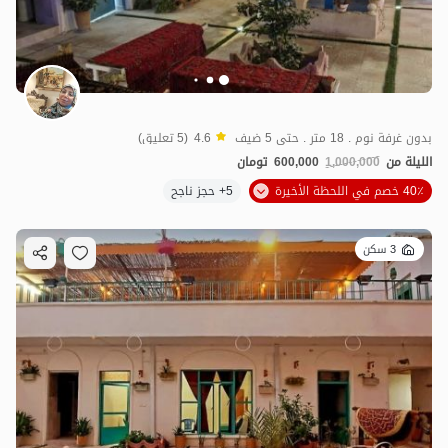
بدون غرفة نوم . 18 متر . حتى 5 ضيف
4.6
(5 تعليق)
الليلة من
1,000,000
600,000
تومان
40٪ خصم في اللحظة الأخيرة
5+ حجز ناجح
3 سكن
1.2
مليون ت
4.7
600,000
ت
4.6