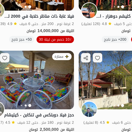
حجز كوخ غابوي في كليشم دوهزار - الطابق الثاني
فيلا غابة ذات مناظر خلابة في 2000 تونكابون
4.8
(126 تعليق)
2 غرفة نوم . 200 متر . حتى 6 ضيف
4.9
(39 تعليق)
14,000,000
تومان
الليلة من
تومان
الموقع على الخريطة
200+ حجز ناجح
10٪ خصم من ليلة 30
50+ حجز ناجح
منظر جميل
ممتازة
حجز فيلا دوبلكس في تنكابن - كيليشام
4.5
(8 تعليق)
2 غرفة نوم . 180 متر . حتى 12 ضيف
4.5
(27 تعليق)
2,500,000
تومان
الليلة من
تومان