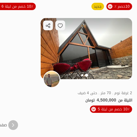
10خصم ٪
جديد
10٪ خصم من ليلة 6
منظر جميل
2 غرفة نوم . 70 متر . حتى 4 ضيف
4,500,000
الليلة من
تومان
الموقع على الخريطة
10٪ خصم من ليلة 5
صفح