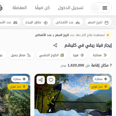
تسجيل الدخول
كن ضيفًا
المفضلة
تاريخ السفر
عدد الأشخاص
نطاق الإيجار
عدد الأس
لمشاهدة نتائج أكثر دقة، حدد
تاريخ السفر
و
عدد الأشخاص
إيجار فيلا ريفي في کلیشم
ممتازة.
فورا.
الكوخ الخشبي
منظر جميل
7 مكان إقامة
من
1,620,000
تومان
ممتازة
ممتازة
حجز فوري
حجز فوري