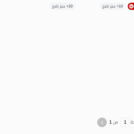
الموقع على الخريطة
10+ حجز ناجح
20+ حجز ناجح
منظر جميل
1
1
ة
من