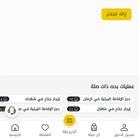
إزالة الفلاتر
عمليات بحث ذات صلة
حجز الإقامة البيئية في کرمان
إيجار جناح في شهداد
14
70
إيجار جناح في ماهان
حجز الإقامة البيئية في محافظة کرمان
56
21
OpenStreetMap
©
الخريطة
تسجيل الدخول
كن ضيفًا
المفضلة
الرئيسية