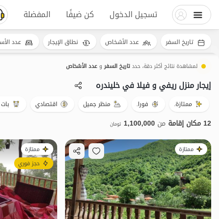
تسجيل الدخول
كن ضيفًا
المفضلة
تاريخ السفر
عدد الأشخاص
نطاق الإيجار
عدد الأس
لمشاهدة نتائج أكثر دقة، حدد
تاريخ السفر
و
عدد الأشخاص
إيجار منزل ريفي و فيلا في خلیندره
ممتازة.
فورا.
منظر جميل
اقتصادي
بات 
12 مكان إقامة
من
1,100,000
تومان
ممتازة
ممتازة
حجز فوري