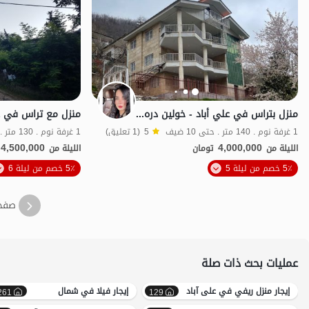
منزل بتراس في علي أباد - خولين دره - طابق أرضي
1 غرفة نوم . 140 متر . حتى 10 ضيف
5
(1 تعليق)
1 غرفة نوم . 130 متر . حتى 8 ضيف
4,500,000
4,000,000
الليلة من
تومان
الليلة من
5٪ خصم من ليلة 5
5٪ خصم من ليلة 6
منظر جميل
صفح
عمليات بحث ذات صلة
إيجار منزل ريفي في علی آباد
إيجار فيلا في شمال
261
129