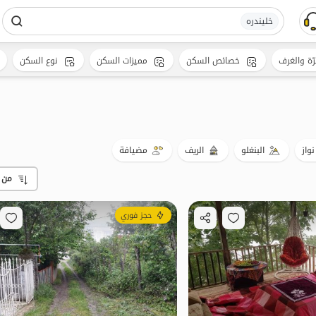
خلیندره
رّة والغرف
خصائص السكن
مميزات السكن
نوع السكن
نواز
البنغلو
الريف
مضيافة
من 
حجز فوري