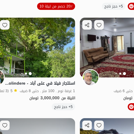
الموقع على الخريطة
5+ حجز ناجح
20٪ خصم من ليلة 10
ت نواز
منظر جميل
بات نواز
استئجار فيلا في علی آباد - Kholindere
1 غرفة نوم . 100 متر . حتى 8 ضيف
5
(3 تعليق)
3,000,000
تومان
الليلة من
تومان
الموقع على الخريطة
5+ حجز ناجح