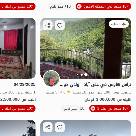
10٪ خصم في اللحظة الأخيرة
10+ حجز ناجح
10٪ خصم من ليلة 6
منظر جميل
با
ممتازة
تراس هاوس في علی آباد - وادي خولين - الطابق 2
04/29/2025
1 غرفة نوم . 100 متر . حتى 10 ضيف
4.8
(5 تعليق)
1 غرفة نوم . 100 متر . حتى 6 ضيف
2,500,000
3,000,000
الليلة من
تومان
الليلة من
الموقع على الخريطة
10٪ خصم من ليلة 3
10+ حجز ناجح
10٪ خصم من ليلة 3