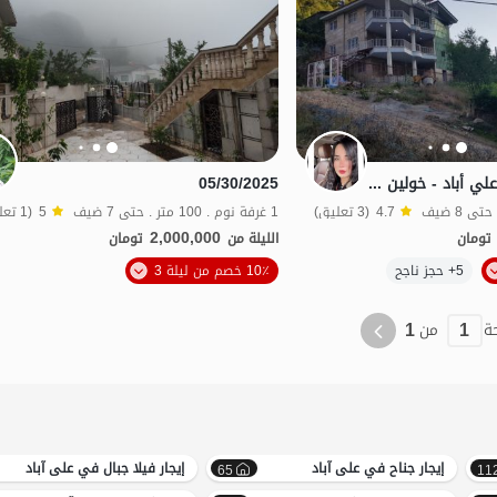
منزل مع تراس في علي أباد - خولين دره - الطابق الثاني
05/30/2025
4.7
(3 تعليق)
1 غرفة نوم . 100 متر . حتى 7 ضيف
5
(1 تعليق)
2,000,000
تومان
الليلة من
تومان
الموقع على الخريطة
5+ حجز ناجح
10٪ خصم من ليلة 3
منظر جميل
1
1
ة
من
إيجار جناح في علی آباد
إيجار فيلا جبال في علی آباد
65
11