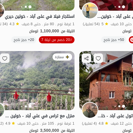
ایجار منزل ریفی فی علی آباد - خولین دره
استئجار فيلا في علی آباد - خولين ديري
5
(54 تعليق)
1 غرفة نوم . 80 متر . حتى 8 ضيف
4.3
(34 تعليق)
1,100,000
تومان
الليلة من
تومان
الموقع على الخريطة
50+ حجز ناجح
20٪ خصم من ليلة 7
20+ حجز ناجح
منظر جميل
خاص
ممتازة
تراس هاوس في كاتول علی آباد - خلندرة
منزل مع تراس في علي أباد - خولين دره - الطابق الثالث
4.8
(4 تعليق)
1 غرفة نوم . 105 متر . حتى 10 ضيف
4.9
(2 تعليق)
3,500,000
تومان
الليلة من
تومان