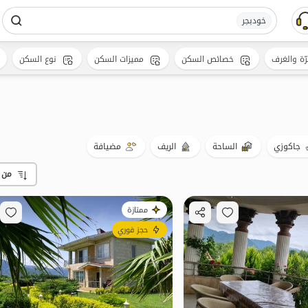
خودبجر
رّة والغرف
خصائص السكن
مميزات السكن
نوع السكن
جاكوزي
الساحة
الريف
مضيافة
من 
ممتازة
حجز فوري