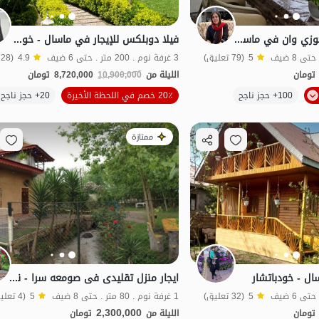
استئجار فيلا مع جاكوزي وان في ماسال - خودبشار
فيلا دوبلكس للإيجار في ماسال - خودباشر
5
(79 تعليق)
3 غرفة نوم . 200 متر . حتى 6 ضيف
4.9
(28 تعليق)
تومان
الليلة من
10,900,000
8,720,000
تومان
100+ حجز ناجح
20٪ خصم في اللحظة الأخيرة
20+ حجز ناجح
منظر جميل
ممتازة
 - خودباتشار
ایجار منزل تقلیدی فی صومعه سرا - نوکاشت
5
(32 تعليق)
1 غرفة نوم . 80 متر . حتى 8 ضيف
5
(4 تعليق)
2,300,000
تومان
الليلة من
تومان