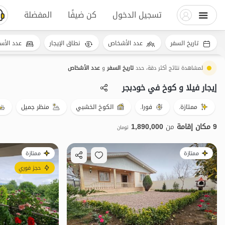
تسجيل الدخول
كن ضيفًا
المفضلة
تاريخ السفر
عدد الأشخاص
نطاق الإيجار
عدد الأس
لمشاهدة نتائج أكثر دقة، حدد
تاريخ السفر
و
عدد الأشخاص
إيجار فيلا و كوخ في خودبجر
ممتازة.
فورا.
الكوخ الخشبي
منظر جميل
9 مكان إقامة
من
1,890,000
تومان
ممتازة
ممتازة
حجز فوري