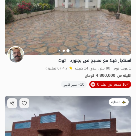
استئجار فیلا مع مسبح فی بجنورد - توت
1 غرفة نوم . 90 متر . حتى 14 ضيف
4.7
(6 تعليق)
4,800,000
الليلة من
تومان
10٪ خصم من ليلة 6
10+ حجز ناجح
ممتازة