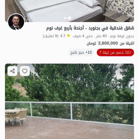
شقق فندقية في بجنورد - أجنحة بأربع غرف نوم
بدون غرفة نوم . 40 متر . حتى 4 ضيف
4.7
(9 تعليق)
3,800,000
الليلة من
تومان
10٪ خصم من ليلة 7
10+ حجز ناجح