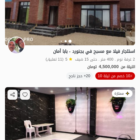
4.5
مليون ت
3.2
استئجار فيلا مع مسبح في بجنورد - بابا أمان
6
مليون ت
4.5
2 غرفة نوم . 400 متر . حتى 15 ضيف
5
(11 تعليق)
4,500,000
الليلة من
تومان
10٪ خصم من ليلة 10
20+ حجز ناجح
ممتازة