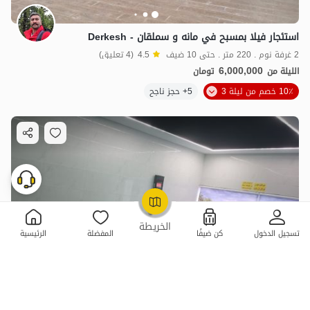
استئجار فيلا بمسبح في مانه و سملقان - Derkesh
2 غرفة نوم . 220 متر . حتى 10 ضيف
4.5
(4 تعليق)
6,000,000
الليلة من
تومان
10٪ خصم من ليلة 3
5+ حجز ناجح
OpenStreetMap
©
الخريطة
تسجيل الدخول
كن ضيفًا
المفضلة
الرئيسية