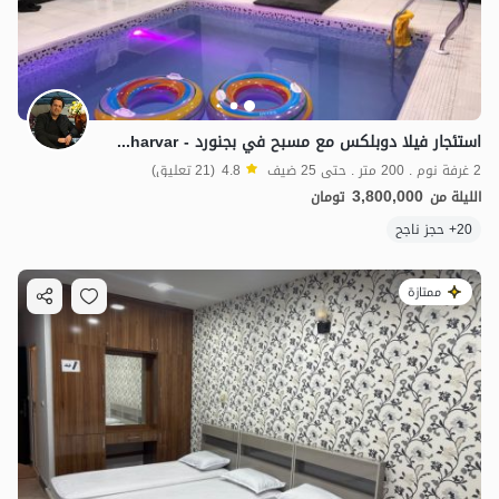
استئجار فيلا دوبلكس مع مسبح في بجنورد - Chahar Kharvar
2 غرفة نوم . 200 متر . حتى 25 ضيف
4.8
(21 تعليق)
3,800,000
الليلة من
تومان
20+ حجز ناجح
ممتازة