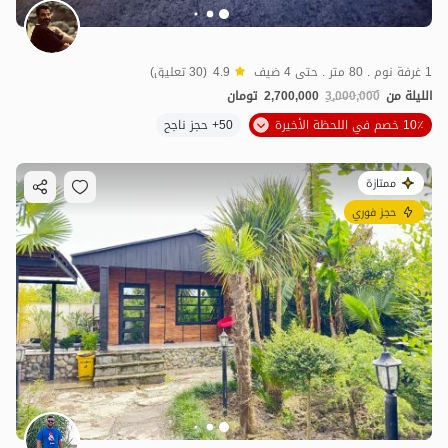
1 غرفة نوم . 80 متر . حتى 4 ضيف
4.9
(30 تعليق)
الليلة من
3,000,000
2,700,000
تومان
10٪ خصم في اللحظة الأخيرة
50+ حجز ناجح
ممتازة
حجز فوري