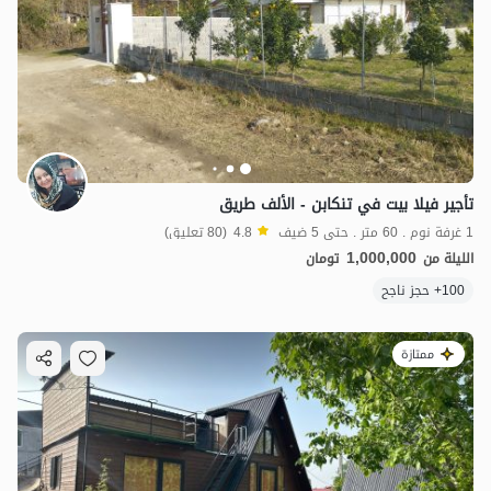
تأجير فيلا بيت في تنكابن - الألف طريق
1 غرفة نوم . 60 متر . حتى 5 ضيف
4.8
(80 تعليق)
1,000,000
الليلة من
تومان
100+ حجز ناجح
ممتازة