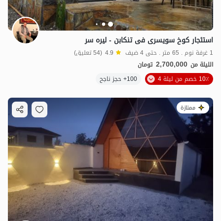
استئجار کوخ سویسری فی تنکابن - لیره سر
1 غرفة نوم . 65 متر . حتى 4 ضيف
4.9
(54 تعليق)
2,700,000
الليلة من
تومان
10٪ خصم من ليلة 4
100+ حجز ناجح
ممتازة