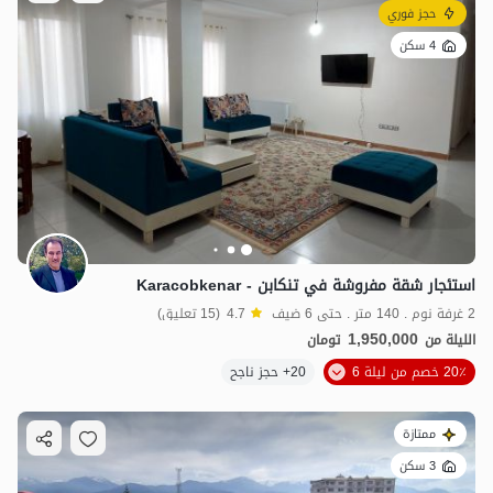
حجز فوري
4 سكن
استئجار شقة مفروشة في تنكابن - Karacobkenar
2 غرفة نوم . 140 متر . حتى 6 ضيف
4.7
(15 تعليق)
1,950,000
الليلة من
تومان
20٪ خصم من ليلة 6
20+ حجز ناجح
ممتازة
3 سكن