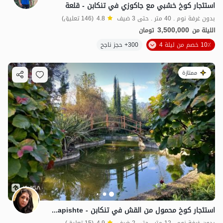
استئجار كوخ خشبي مع جاكوزي في تنكابن - قلعة
بدون غرفة نوم . 40 متر . حتى 3 ضيف
4.8
(146 تعليق)
3,500,000
الليلة من
تومان
10٪ خصم من ليلة 4
300+ حجز ناجح
ممتازة
استئجار كوخ محمول من القش في تنكابن - Garmapishte
بدون غرفة نوم . 12 متر . حتى 2 ضيف
4.9
(15 تعليق)