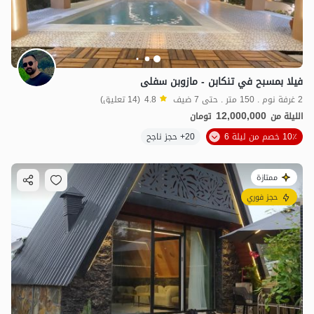
فيلا بمسبح في تنكابن - مازوبن سفلى
2 غرفة نوم . 150 متر . حتى 7 ضيف
4.8
(14 تعليق)
12,000,000
الليلة من
تومان
10٪ خصم من ليلة 6
20+ حجز ناجح
ممتازة
حجز فوري