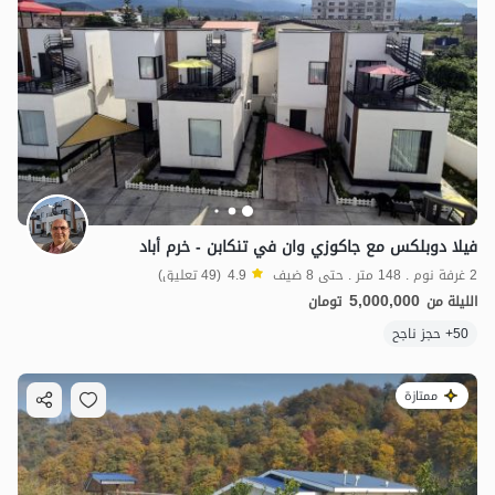
فيلا دوبلكس مع جاكوزي وان في تنكابن - خرم أباد
2 غرفة نوم . 148 متر . حتى 8 ضيف
4.9
(49 تعليق)
5,000,000
الليلة من
تومان
50+ حجز ناجح
ممتازة