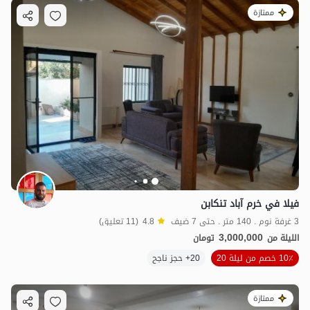
ممتازة
فيلا في خرم آباد تنكابن
3 غرفة نوم . 140 متر . حتى 7 ضيف
4.8
(11 تعليق)
3,000,000
الليلة من
تومان
10٪ خصم من ليلة 20
20+ حجز ناجح
ممتازة