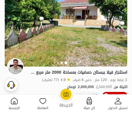
استئجار فيلا ببستان حمضيات بمساحة 2000 متر مربع في تنكابون
2 غرفة نوم . 120 متر . حتى 6 ضيف
4.9
(77 تعليق)
الليلة من
2,500,000
2,000,000
تومان
20خصم ٪
100+ حجز ناجح
OpenStreetMap
©
الخريطة
تسجيل الدخول
كن ضيفًا
المفضلة
الرئيسية
ممتازة
2 سكن