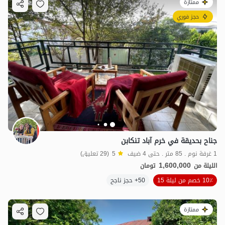
ممتازة
حجز فوري
جناح بحديقة في خرم آباد تنكابن
1 غرفة نوم . 85 متر . حتى 4 ضيف
5
(29 تعليق)
1,600,000
الليلة من
تومان
10٪ خصم من ليلة 15
50+ حجز ناجح
ممتازة