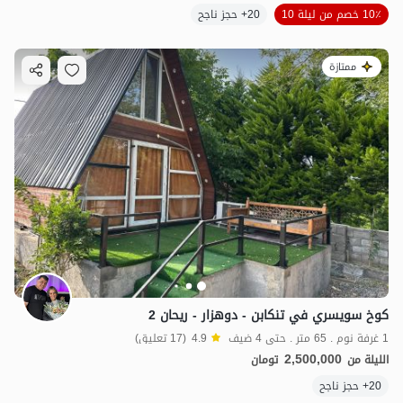
10٪ خصم من ليلة 10
20+ حجز ناجح
ممتازة
كوخ سويسري في تنكابن - دوهزار - ريحان 2
1 غرفة نوم . 65 متر . حتى 4 ضيف
4.9
(17 تعليق)
2,500,000
الليلة من
تومان
20+ حجز ناجح