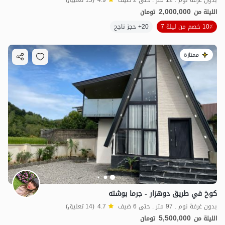
2,000,000
الليلة من
تومان
10٪ خصم من ليلة 7
20+ حجز ناجح
ممتازة
كوخ في طريق دوهزار - جرما بوشته
بدون غرفة نوم . 97 متر . حتى 6 ضيف
4.7
(14 تعليق)
5,500,000
الليلة من
تومان