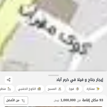
إيجار جناح و فيلا في خرم آباد
ممتازة.
فورا.
المسبح
الكوخ الخشبي
منظر 
93 مكان إقامة
من
1,000,000
من الأفضل
تومان