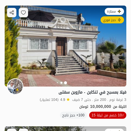
ممتازة
حجز فوري
فيلا بمسبح في تنكابن - مازوبن سفلى
3 غرفة نوم . 200 متر . حتى 7 ضيف
4.9
(104 تعليق)
10,000,000
الليلة من
تومان
10٪ خصم من ليلة 15
100+ حجز ناجح