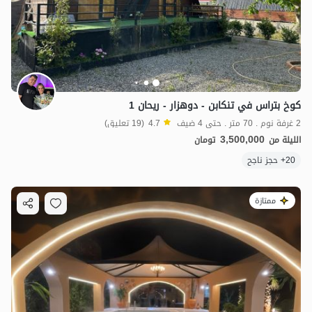
كوخ بتراس في تنكابن - دوهزار - ريحان 1
2 غرفة نوم . 70 متر . حتى 4 ضيف
4.7
(19 تعليق)
3,500,000
الليلة من
تومان
20+ حجز ناجح
ممتازة
2.7
مليون ت
4.9