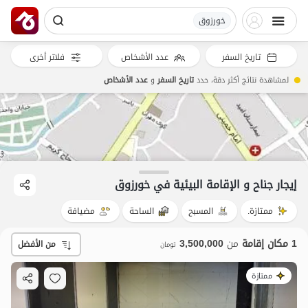
خورزوق
تاريخ السفر
عدد الأشخاص
فلاتر أخرى
لمشاهدة نتائج أكثر دقة، حدد
تاريخ السفر
و
عدد الأشخاص
إيجار جناح و الإقامة البيئية في خورزوق
ممتازة.
المسبح
الساحة
مضيافة
1 مكان إقامة
من
3,500,000
من الأفضل
تومان
ممتازة
3.5
مليون ت
5