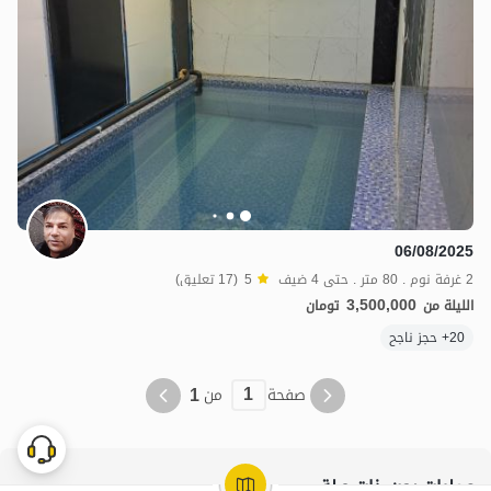
06/08/2025
2 غرفة نوم . 80 متر . حتى 4 ضيف
5
(17 تعليق)
3,500,000
الليلة من
تومان
20+ حجز ناجح
1
1
صفحة
من
عمليات بحث ذات صلة