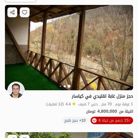
3.8
مليون ت
4.2
حجز منزل غابة تقليدي في كياسار
1 غرفة نوم . 70 متر . حتى 7 ضيف
4.4
(12 تعليق)
4,800,000
الليلة من
تومان
15٪ خصم من ليلة 6
10+ حجز ناجح