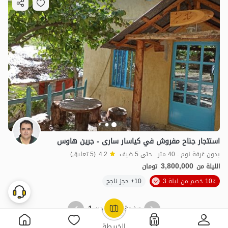
استئجار جناح مفروش في كياسار سارى - جرين هاوس
بدون غرفة نوم . 40 متر . حتى 5 ضيف
4.2
(5 تعليق)
3,800,000
الليلة من
تومان
10٪ خصم من ليلة 3
10+ حجز ناجح
1
1
صفحة
من
OpenStreetMap
©
الخريطة