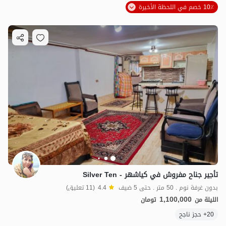
10٪ خصم في اللحظة الأخيرة
تأجير جناح مفروش في کیاشهر - Silver Ten
بدون غرفة نوم . 50 متر . حتى 5 ضيف
4.4
(11 تعليق)
1,100,000
الليلة من
تومان
20+ حجز ناجح