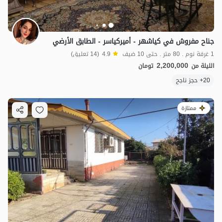
جناح مفروش في كياشهر - أميركياسر - الطابق الأرضي
1 غرفة نوم . 80 متر . حتى 10 ضيف
4.9
(14 تعليق)
2,200,000
الليلة من
تومان
20+ حجز ناجح
ممتازة