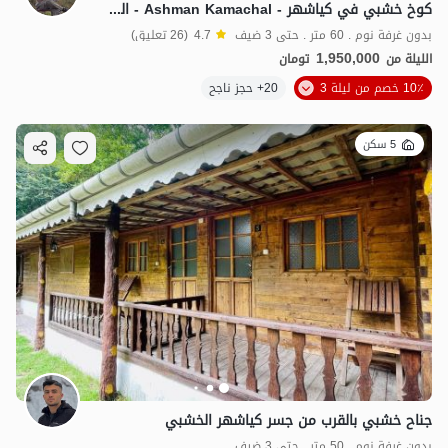
كوخ خشبي في کیاشهر - Ashman Kamachal - الطبعة الثانية
بدون غرفة نوم . 60 متر . حتى 3 ضيف
4.7
(26 تعليق)
1,950,000
الليلة من
تومان
10٪ خصم من ليلة 3
20+ حجز ناجح
5 سكن
جناح خشبي بالقرب من جسر كياشهر الخشبي
بدون غرفة نوم . 50 متر . حتى 3 ضيف