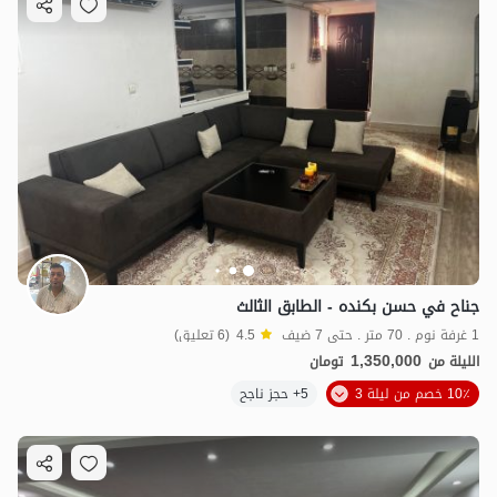
جناح في حسن بكنده - الطابق الثالث
1 غرفة نوم . 70 متر . حتى 7 ضيف
4.5
(6 تعليق)
1,350,000
الليلة من
تومان
10٪ خصم من ليلة 3
5+ حجز ناجح