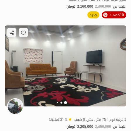
الليلة من
2,400,000
2,160,000
تومان
10خصم ٪
جديد
1 غرفة نوم . 75 متر . حتى 8 ضيف
5
(2 تعليق)
الليلة من
2,450,000
2,205,000
تومان