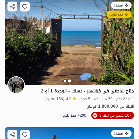
ممتازة
حجز فوري
جناح شاطئي في كياشهر - دستك - الوحدة 1 أو 2
1 غرفة نوم . 50 متر . حتى 5 ضيف
4.9
(156 تعليق)
1,800,000
الليلة من
تومان
10٪ خصم من ليلة 3
200+ حجز ناجح
ممتازة