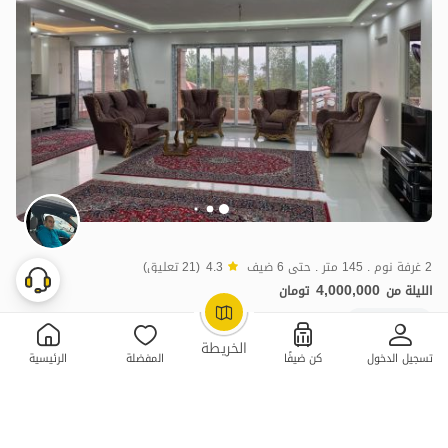
2 غرفة نوم . 145 متر . حتى 6 ضيف
4.3
(21 تعليق)
4,000,000
الليلة من
تومان
20+ حجز ناجح
OpenStreetMap
©
الخريطة
تسجيل الدخول
كن ضيفًا
المفضلة
الرئيسية