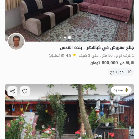
جناح مفروش في كياشهر - بلدة القدس
1 غرفة نوم . 50 متر . حتى 3 ضيف
4.8
(8 تعليق)
800,000
الليلة من
تومان
10+ حجز ناجح
ممتازة
1.8
مليون ت
4.8