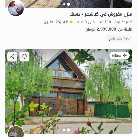
منزل مفروش في كياشهر - دستك
2 غرفة نوم . 110 متر . حتى 8 ضيف
4.8
(26 تعليق)
2,999,000
الليلة من
تومان
20+ حجز ناجح
ممتازة