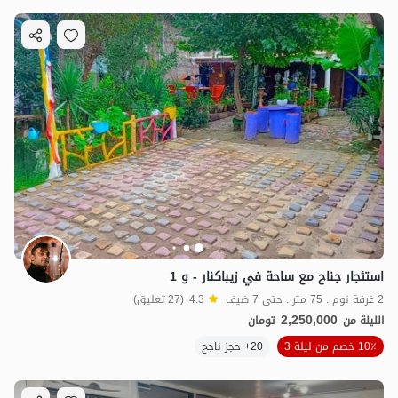
استئجار جناح مع ساحة في زیباكنار - و 1
2 غرفة نوم . 75 متر . حتى 7 ضيف
4.3
(27 تعليق)
2,250,000
الليلة من
تومان
10٪ خصم من ليلة 3
20+ حجز ناجح