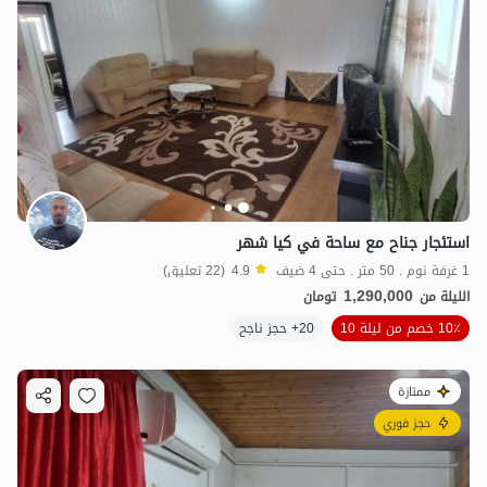
استئجار جناح مع ساحة في كيا شهر
1 غرفة نوم . 50 متر . حتى 4 ضيف
4.9
(22 تعليق)
1,290,000
الليلة من
تومان
10٪ خصم من ليلة 10
20+ حجز ناجح
ممتازة
حجز فوري