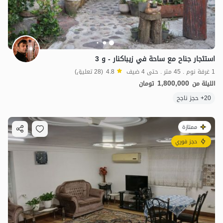
استئجار جناح مع ساحة في زیباکنار - و 3
1 غرفة نوم . 45 متر . حتى 4 ضيف
4.8
(28 تعليق)
1,800,000
الليلة من
تومان
20+ حجز ناجح
ممتازة
حجز فوري