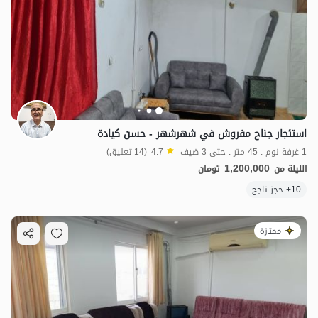
استئجار جناح مفروش في شهرشهر - حسن كيادة
1 غرفة نوم . 45 متر . حتى 3 ضيف
4.7
(14 تعليق)
1,200,000
الليلة من
تومان
10+ حجز ناجح
ممتازة