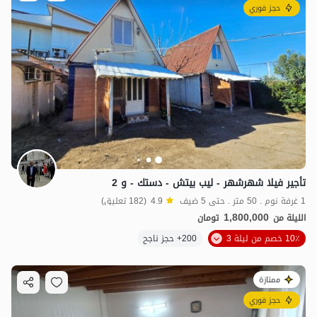
حجز فوري
تأجير فيلا شهرشهر - ليب بيتش - دستك - و 2
1 غرفة نوم . 50 متر . حتى 5 ضيف
4.9
(182 تعليق)
1,800,000
الليلة من
تومان
10٪ خصم من ليلة 3
200+ حجز ناجح
ممتازة
حجز فوري