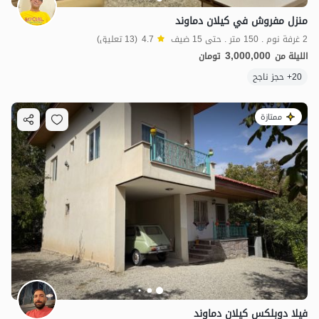
منزل مفروش في كيلان دماوند
2 غرفة نوم . 150 متر . حتى 15 ضيف
4.7
(13 تعليق)
3,000,000
الليلة من
تومان
20+ حجز ناجح
ممتازة
1.5
مليون ت
4.9
فيلا دوبلكس كيلان دماوند