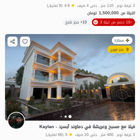
2 غرفة نوم . 110 متر . حتى 4 ضيف
4.9
(8 تعليق)
1,500,000
الليلة من
تومان
10٪ خصم من ليلة 3
10+ حجز ناجح
ممتازة
حجز فوري
فيلا مع مسبح وعريشة في دماوند آبسرد - Kaylan
3 غرفة نوم . 400 متر . حتى 20 ضيف
5
(66 تعليق)