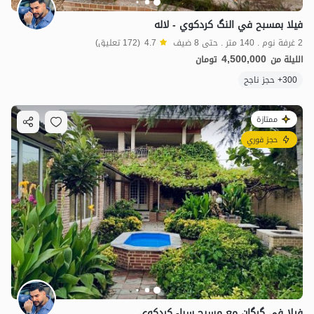
فيلا بمسبح في النگ كردكوي - لاله
2 غرفة نوم . 140 متر . حتى 8 ضيف
4.7
(172 تعليق)
4,500,000
الليلة من
تومان
300+ حجز ناجح
ممتازة
حجز فوري
4
مليون ت
4.5
فيلا في گرگان مع مسبح سبا- كردكوي