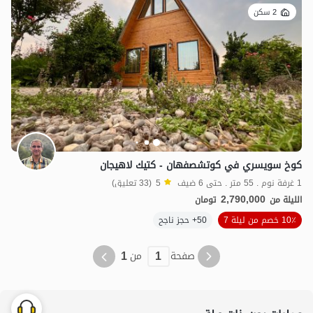
2 سكن
كوخ سويسري في كوتشصفهان - كتيك لاهيجان
1 غرفة نوم . 55 متر . حتى 6 ضيف
5
(33 تعليق)
2,790,000
الليلة من
تومان
10٪ خصم من ليلة 7
50+ حجز ناجح
1
1
صفحة
من