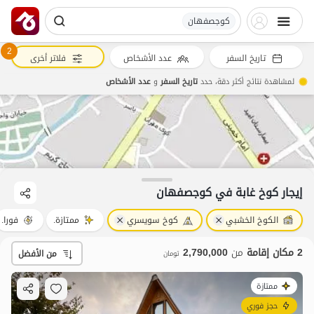
کوجصفهان
2
تاريخ السفر
عدد الأشخاص
فلاتر أخرى
لمشاهدة نتائج أكثر دقة، حدد
تاريخ السفر
و
عدد الأشخاص
2.79
مليون ت
5
إيجار كوخ غابة في کوجصفهان
الكوخ الخشبي
كوخ سويسري
ممتازة.
فورا.
2 مكان إقامة
من
2,790,000
من الأفضل
تومان
ممتازة
حجز فوري