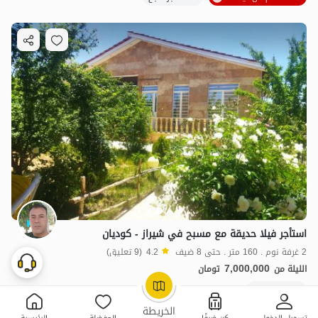
استأجر فيلا حديقة مع مسبح في شيراز - كوديان
2 غرفة نوم . 160 متر . حتى 8 ضيف
4.2
(9 تعليق)
7,000,000
الليلة من
تومان
20+ حجز ناجح
OpenStreetMap
©
الخريطة