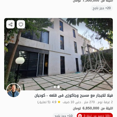
7,500,000
الليلة من
تومان
20+ حجز ناجح
فیلا للایجار مع مسبح وجاکوزی فی قلعه - کودیان
2 غرفة نوم . 270 متر . حتى 10 ضيف
4.9
(5 تعليق)
6,850,000
الليلة من
تومان
10٪ خصم من ليلة 3
10+ حجز ناجح