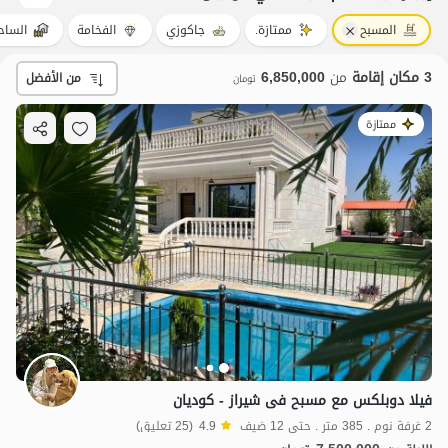
المسبح
ممتازة.
جاكوزي
الفخامة
الساح
3 مكان إقامة
من
6,850,000
من الأفضل
تومان
ممتازة
فیلا دوبلکس مع مسبح فی شیراز - کودیان
2 غرفة نوم . 385 متر . حتى 12 ضيف
4.9
(25 تعليق)
7
مليون ت
4.2