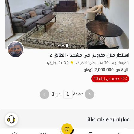
استئجار منزل مفروش في مشهد - الطابق 2
1 غرفة نوم . 70 متر . حتى 4 ضيف
3.9
(3 تعليق)
2,000,000
الليلة من
تومان
20٪ خصم من ليلة 10
1
1
صفحة
من
عمليات بحث ذات صلة
إيجار جناح في مشهد
إيجار جناح في مشهد سعر معقول
210
596