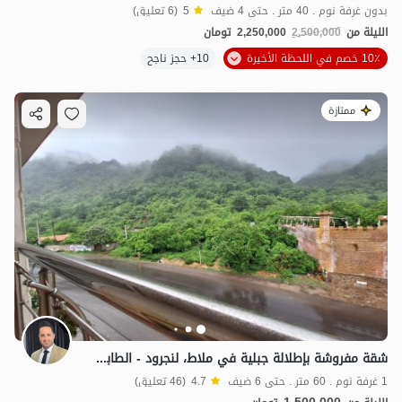
بدون غرفة نوم . 40 متر . حتى 4 ضيف
5
(6 تعليق)
الليلة من
2,500,000
2,250,000
تومان
10٪ خصم في اللحظة الأخيرة
10+ حجز ناجح
ممتازة
شقة مفروشة بإطلالة جبلية في ملاط، لنجرود - الطابق الثالث
1 غرفة نوم . 60 متر . حتى 6 ضيف
4.7
(46 تعليق)