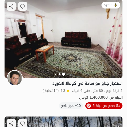
ممتازة
استئجار جناح مع ساحة في كومالا لانغرود
2 غرفة نوم . 80 متر . حتى 6 ضيف
4.3
(14 تعليق)
1,400,000
الليلة من
تومان
5٪ خصم من ليلة 5
10+ حجز ناجح