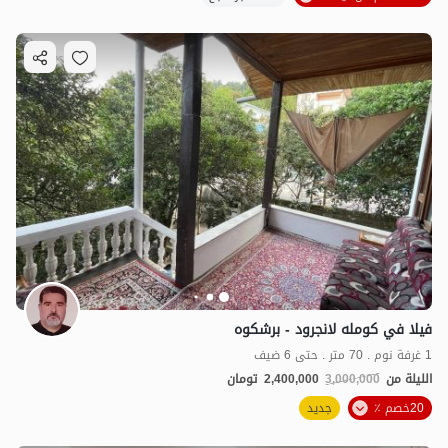
فيلا في كومله لانجرود - برشكوه
1 غرفة نوم . 70 متر . حتى 6 ضيف
الليلة من
3,000,000
2,400,000
تومان
20خصم ٪
جديد