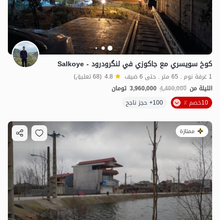
كوخ سويسري مع جاكوزي في لنگرودرود - Salkoye
1 غرفة نوم . 65 متر . حتى 6 ضيف
4.8
(68 تعليق)
الليلة من
4,400,000
3,960,000
تومان
10خصم ٪
100+ حجز ناجح
ممتازة