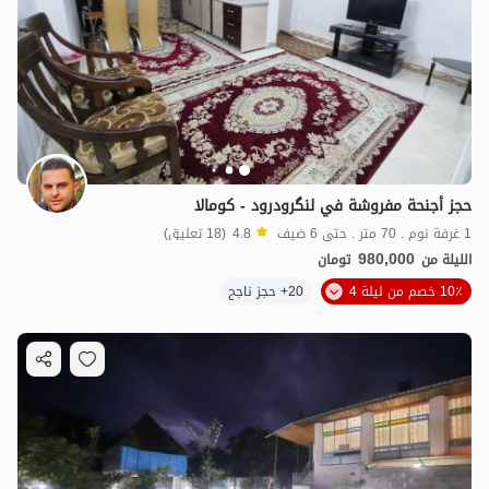
حجز أجنحة مفروشة في لنگرودرود - كومالا
1 غرفة نوم . 70 متر . حتى 6 ضيف
4.8
(18 تعليق)
980,000
الليلة من
تومان
10٪ خصم من ليلة 4
20+ حجز ناجح