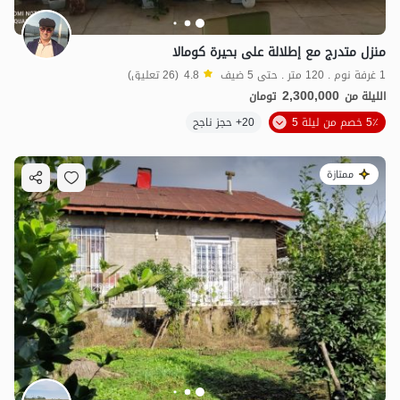
منزل متدرج مع إطلالة على بحيرة كومالا
1 غرفة نوم . 120 متر . حتى 5 ضيف
4.8
(26 تعليق)
2,300,000
الليلة من
تومان
5٪ خصم من ليلة 5
20+ حجز ناجح
ممتازة