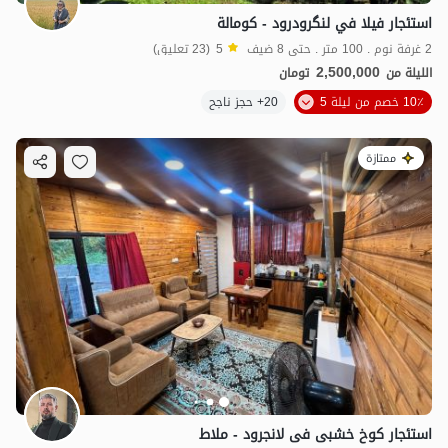
استئجار فيلا في لنگرودرود - كومالة
2 غرفة نوم . 100 متر . حتى 8 ضيف
5
(23 تعليق)
2,500,000
الليلة من
تومان
10٪ خصم من ليلة 5
20+ حجز ناجح
ممتازة
استئجار کوخ خشبی فی لانجرود - ملاط
2.5
مليون ت
5