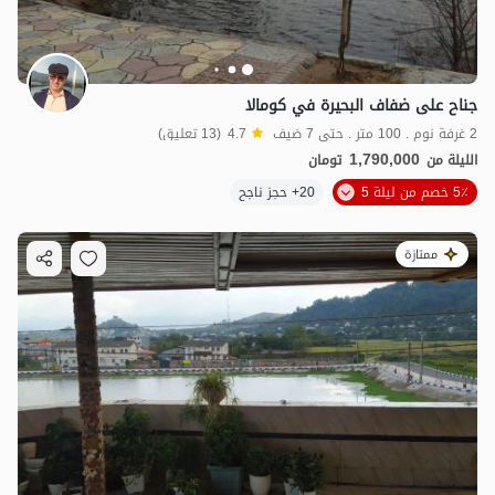
جناح على ضفاف البحيرة في كومالا
2 غرفة نوم . 100 متر . حتى 7 ضيف
4.7
(13 تعليق)
1,790,000
الليلة من
تومان
5٪ خصم من ليلة 5
20+ حجز ناجح
ممتازة