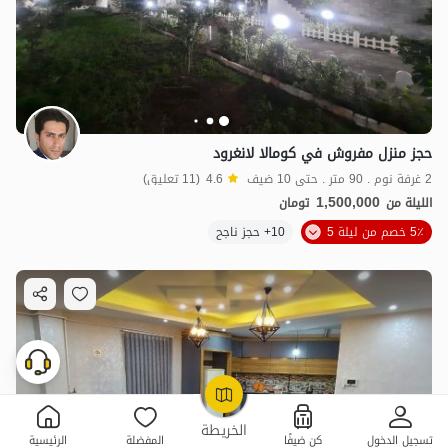
حجز منزل مفروش في كومالا لانغرود
2 غرفة نوم . 90 متر . حتى 10 ضيف
4.6
(11 تعليق)
1,500,000
الليلة من
تومان
5٪ خصم من ليلة 5
10+ حجز ناجح
OpenStreetMap
©
الخريطة
تسجيل الدخول
كن ضيفًا
المفضلة
الرئيسية