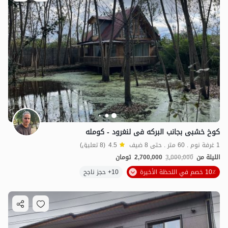
کوخ خشبی بجانب البرکه فی لنغرود - کومله
1 غرفة نوم . 60 متر . حتى 8 ضيف
4.5
(8 تعليق)
الليلة من
3,000,000
2,700,000
تومان
10٪ خصم في اللحظة الأخيرة
10+ حجز ناجح