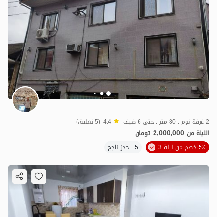
2 غرفة نوم . 80 متر . حتى 6 ضيف
4.4
(5 تعليق)
2,000,000
الليلة من
تومان
5٪ خصم من ليلة 3
5+ حجز ناجح