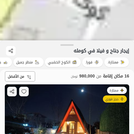
إيجار جناح و فيلا في کومله
ممتازة.
فورا.
الكوخ الخشبي
منظر جميل
ج
16 مكان إقامة
من
980,000
من الأفضل
تومان
ممتازة
حجز فوري