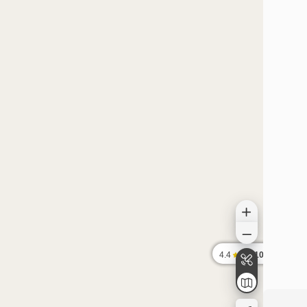
910,000
ت
4.4