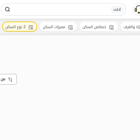
لافت
رّة والغرف
خصائص السكن
مميزات السكن
2 نوع السكن
من 