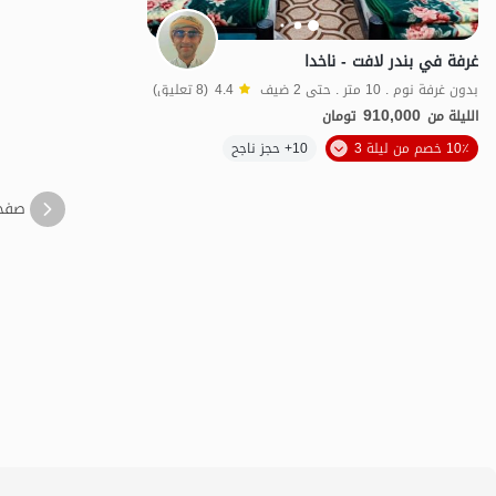
غرفة في بندر لافت - ناخدا
بدون غرفة نوم . 10 متر . حتى 2 ضيف
4.4
(8 تعليق)
910,000
الليلة من
تومان
10٪ خصم من ليلة 3
10+ حجز ناجح
اقتصادي
بات 
صفح