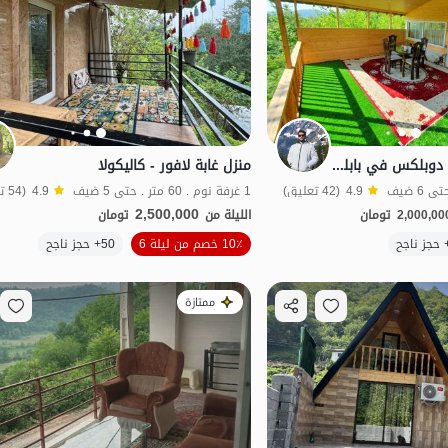
استئجار كوخ خشبي دوبلكس في بابلكنار - أفراسي
منزل غابة لافور - كاليكولا
4.9
(42 تعليق)
1 غرفة نوم . 60 متر . حتى 5 ضيف
4.9
(54 تعليق)
2,500,000
2,000,00
تومان
الليلة من
تومان
الموقع على الخريطة
10٪ خصم من ليلة 6
50+ حجز ناجح
منظر جميل
ممتازة