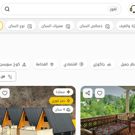
لفور
رّة والغرف
خصائص السكن
مميزات السكن
نوع السكن
ظر جميل
جاكوزي
اقتصادي
الفخامة
كوخ سويسر
من 
ممتازة
حجز فوري
4 سكن