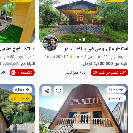
استئجار منزل ريفي في بابلكنار - أفراسي 3
1 غرفة نوم . 50 متر . حتى 6 ضيف
4.7
(29 تعليق)
1 غرفة نوم . 80 متر . حتى 6 ضيف
1,500,000
الليلة من
تومان
الليلة من
2,500,000
0
10٪ خصم من ليلة 10
50+ حجز ناجح
20خصم ٪
50+ حجز ناجح
اقتصادي
ممتازة
ممتازة
2 سكن
حجز فوري