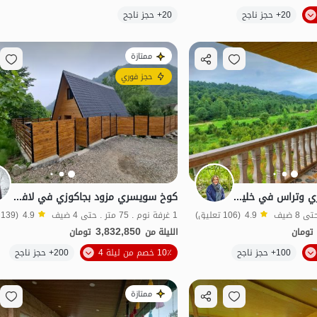
20+ حجز ناجح
20+ حجز ناجح
منظر جميل
ممتازة
حجز فوري
فيلا غابات مع جاكوزي وتراس في خليل كلا بابل
كوخ سويسري مزود بجاكوزي في لافور - شاهكلا - 2
4.9
(106 تعليق)
1 غرفة نوم . 75 متر . حتى 4 ضيف
4.9
(139 تعليق)
3,832,850
تومان
الليلة من
تومان
الموقع على الخريطة
100+ حجز ناجح
10٪ خصم من ليلة 4
200+ حجز ناجح
منظر جميل
ممتازة