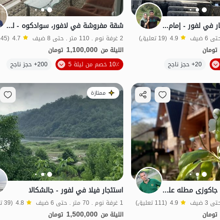
كوخ سويسري للإيجار في لفور - إمام كولا
شقة مفروشة في لافور، سوادكوه - لودشت
4.9
(19 تعليق)
2 غرفة نوم . 110 متر . حتى 8 ضيف
4.7
(145 تعليق)
1,100,000
تومان
الليلة من
تومان
الموقع على الخريطة
الموقع على الخريطة
20+ حجز ناجح
10٪ خصم من ليلة 5
200+ حجز ناجح
ممتازة
کابینه سویسریه مع جاکوزی مطله علی البحیره فی لافور
استئجار فيلا في لفور - جالشكالا
4.9
(111 تعليق)
1 غرفة نوم . 70 متر . حتى 6 ضيف
4.8
(39 تعليق)
1,500,000
تومان
الليلة من
تومان