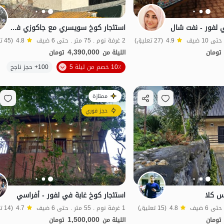
ي لفور - نفت شال
استئجار كوخ سويسري مع جاكوزي في لفور - شاهكولا
4.9
(27 تعليق)
2 غرفة نوم . 75 متر . حتى 6 ضيف
4.8
(45 تعليق)
4,390,000
تومان
الليلة من
تومان
10٪ خصم من ليلة 5
100+ حجز ناجح
منظر جميل
ممتازة
حجز فوري
س كلا
استئجار كوخ غابة في لفور - أفراسي
4.8
(15 تعليق)
1 غرفة نوم . 55 متر . حتى 6 ضيف
4.7
(14 تعليق)
1,500,000
تومان
الليلة من
تومان