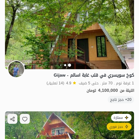
كوخ سويسري في قلب غابة اسالم - Gijaw
1 غرفة نوم . 70 متر . حتى 5 ضيف
4.9
(14 تعليق)
4,100,000
الليلة من
تومان
20+ حجز ناجح
ممتازة
حجز فوري