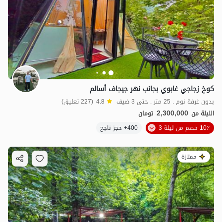
كوخ زجاجي غابوي بجانب نهر جيجاف أسالم
بدون غرفة نوم . 25 متر . حتى 3 ضيف
4.8
(227 تعليق)
2,300,000
الليلة من
تومان
10٪ خصم من ليلة 3
400+ حجز ناجح
ممتازة