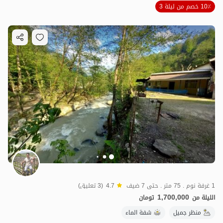
10٪ خصم من ليلة 3
1 غرفة نوم . 75 متر . حتى 7 ضيف
4.7
(3 تعليق)
1,700,000
الليلة من
تومان
منظر جميل
شفة الماء