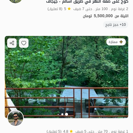
كوخ على ضفة النهر في طريق أسالم - جيجاف
2 غرفة نوم . 100 متر . حتى 7 ضيف
5
(8 تعليق)
5,500,000
الليلة من
تومان
10+ حجز ناجح
ممتازة
1 غرفة نوم . 70 متر . حتى 5 ضيف
4.8
(5 تعليق)