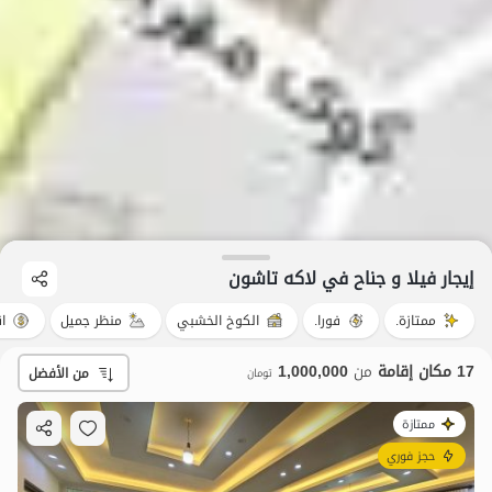
إيجار فيلا و جناح في لاکه تاشون
ممتازة.
فورا.
الكوخ الخشبي
منظر جميل
ا
17 مكان إقامة
من
1,000,000
من الأفضل
تومان
ممتازة
حجز فوري