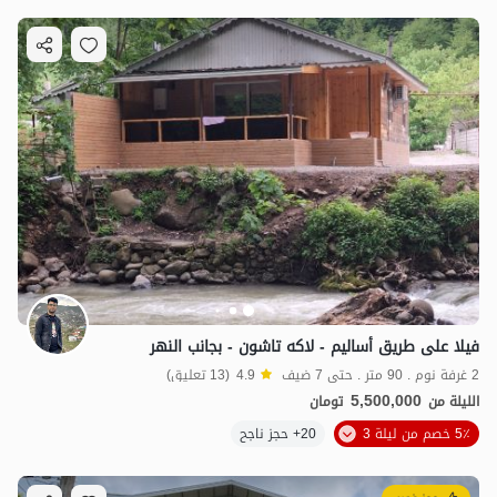
فيلا على طريق أساليم - لاكه تاشون - بجانب النهر
2 غرفة نوم . 90 متر . حتى 7 ضيف
4.9
(13 تعليق)
5,500,000
الليلة من
تومان
5٪ خصم من ليلة 3
20+ حجز ناجح