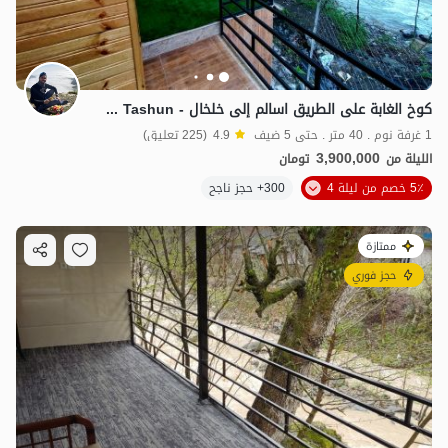
كوخ الغابة على الطريق اسالم إلى خلخال - Lakke Tashun
1 غرفة نوم . 40 متر . حتى 5 ضيف
4.9
(225 تعليق)
3,900,000
الليلة من
تومان
5٪ خصم من ليلة 4
300+ حجز ناجح
ممتازة
حجز فوري