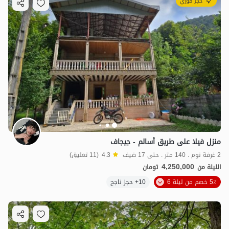
حجز فوري
منزل فيلا على طريق أسالم - جيجاف
2 غرفة نوم . 140 متر . حتى 17 ضيف
4.3
(11 تعليق)
4,250,000
الليلة من
تومان
5٪ خصم من ليلة 6
10+ حجز ناجح