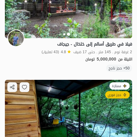
فيلا في طريق أسالم إلى خلخال - جيجاف
2 غرفة نوم . 145 متر . حتى 17 ضيف
4.8
(43 تعليق)
5,000,000
الليلة من
تومان
50+ حجز ناجح
ممتازة
حجز فوري