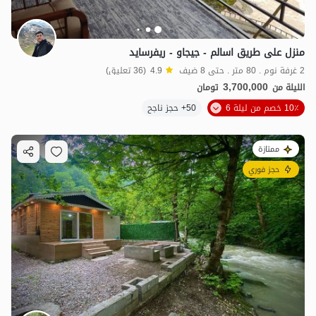
منزل على طريق اسالم - جيجاو - ريفرسايد
2 غرفة نوم . 80 متر . حتى 8 ضيف
4.9
(36 تعليق)
3,700,000
الليلة من
تومان
10٪ خصم من ليلة 6
50+ حجز ناجح
3.87
مليون ت
4.9
ممتازة
حجز فوري