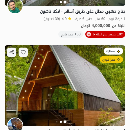
جناح خشبي مطل على طريق أسالم - لاكه تاشون
1 غرفة نوم . 60 متر . حتى 6 ضيف
4.9
(39 تعليق)
4,000,000
الليلة من
تومان
10٪ خصم من ليلة 6
50+ حجز ناجح
ممتازة
حجز فوري