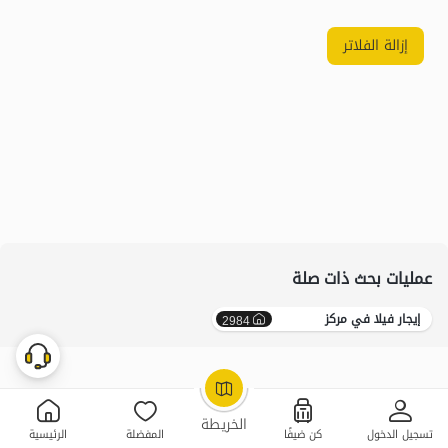
إزالة الفلاتر
عمليات بحث ذات صلة
إيجار فيلا في مرکز
2984
OpenStreetMap
©
الخريطة
تسجيل الدخول
كن ضيفًا
المفضلة
الرئيسية